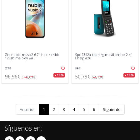
Zte nubia music2 6.7" hd+ 4+4bb
Spc 2342a titan 4g movil senior 2.4"
128gb melody wa
s.help azul
ZTE
SPC
96,96€
50,79€
- 18%
- 18%
118,61€
62,13€
Anterior
1
2
3
4
5
6
Siguiente
Síguenos en: