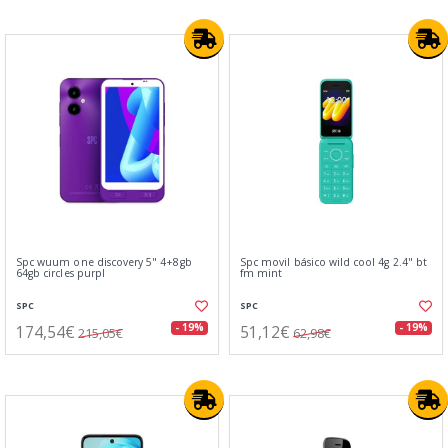
Spc wuum one discovery 5" 4+8gb
Spc movil básico wild cool 4g 2.4" bt
64gb circles purpl
fm mint
SPC
SPC
174,54€
51,12€
- 19%
- 19%
215,05€
62,98€