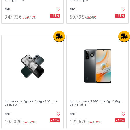
CKP
SPC
347,73€
50,79€
- 19%
- 19%
428,45€
62,58€
Spc wuum s 4gb(+8) 128gb 6.5" hd+
Spc discovery 3 6.8" hd+ 4gb 128gb
deep sky
dark matte
SPC
SPC
102,02€
121,67€
- 19%
- 19%
125,70€
149,91€