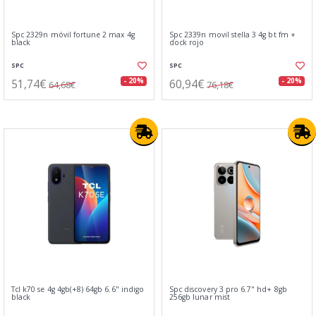
Spc 2329n móvil fortune 2 max 4g
Spc 2339n movil stella 3 4g bt fm +
black
dock rojo
SPC
SPC
51,74€
60,94€
- 20%
- 20%
64,68€
76,18€
Tcl k70 se 4g 4gb(+8) 64gb 6.6" indigo
Spc discovery 3 pro 6.7" hd+ 8gb
black
256gb lunar mist