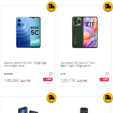
Xiaomi redmi 15c 6,9" 256gb 4gb
Zte blade v70 vita 6,7" hd+
moonlight blue
8gb(+12gb) 256gb green
XIAOMI
ZTE
148,06€
126,17€
- 19%
- 19%
183,75€
156,58€