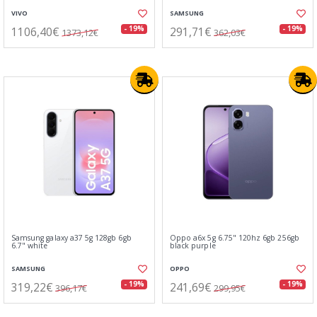
VIVO
SAMSUNG
1106,40€
291,71€
- 19%
- 19%
1373,12€
362,03€
Samsung galaxy a37 5g 128gb 6gb
Oppo a6x 5g 6.75" 120hz 6gb 256gb
6.7" white
black purple
SAMSUNG
OPPO
319,22€
241,69€
- 19%
- 19%
396,17€
299,95€