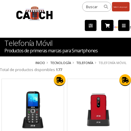
Powered
by
Tra
Telefonía Móvil
Productos de primeras marcas para Smartphones
INICIO
TECNOLOGÍA
TELEFONÍA
TELEFONÍA MÓVIL
Total de productos disponibles
177