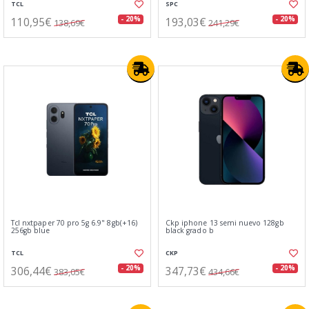
TCL
SPC
110,95€
193,03€
- 20%
- 20%
138,69€
241,29€
Tcl nxtpaper 70 pro 5g 6.9" 8gb(+16)
Ckp iphone 13 semi nuevo 128gb
256gb blue
black grado b
TCL
CKP
306,44€
347,73€
- 20%
- 20%
383,05€
434,66€