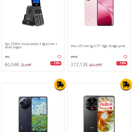
Spc 2339n movil stella 3 4g bt fm +
Vivo v70 lite 5g 6.77" 6gb 256gb pink
dock negro
SPC
VIVO
60,94€
372,12€
- 19%
- 19%
75,64€
461,83€