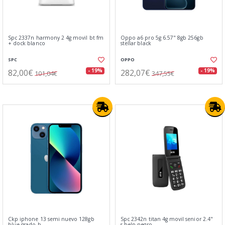
Spc 2337n harmony 2 4g movil bt fm
Oppo a6 pro 5g 6.57" 8gb 256gb
+ dock blanco
stellar black
SPC
OPPO
82,00€
282,07€
- 19%
- 19%
101,04€
347,55€
Ckp iphone 13 semi nuevo 128gb
Spc 2342n titan 4g movil senior 2.4"
blue grado b
s.help negro