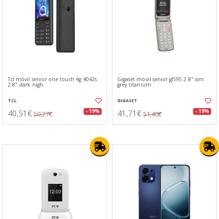
Tcl móvil senior one touch 4g 4042s
Gigaset móvil senior gl595 2.8" sim
2.8" dark nigh
grey titanium
TCL
GIGASET
40,51€
41,71€
- 19%
- 19%
50,27€
51,40€