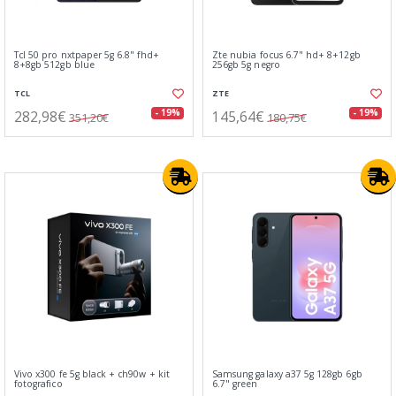
Tcl 50 pro nxtpaper 5g 6.8" fhd+
Zte nubia focus 6.7" hd+ 8+12gb
8+8gb 512gb blue
256gb 5g negro
TCL
ZTE
282,98€
145,64€
- 19%
- 19%
351,20€
180,75€
Vivo x300 fe 5g black + ch90w + kit
Samsung galaxy a37 5g 128gb 6gb
fotografico
6.7" green