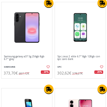
Samsung galaxy a37 5g 256gb 8gb
Spc zeus 2 elite 6.7" 8gb 128gb con
6.7" gray
spc care dark
SAMSUNG
SPC
373,70€
302,62€
- 20%
- 20%
467,12€
378,27€