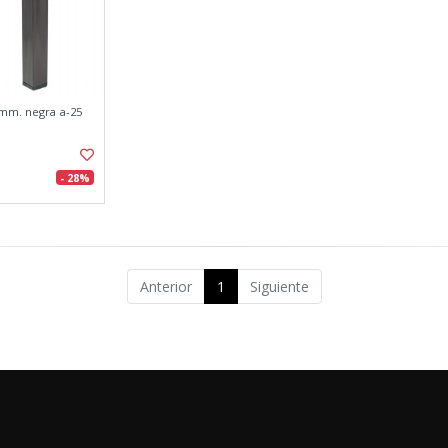
mm. negra a-25
- 28%
Anterior
1
Siguiente