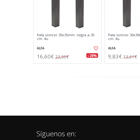
Pata somier 35x35mm. negra a-35
Pata somier 30x30
cm. 4u.
cm. 4u.
ALFA
ALFA
16,60€
9,83€
- 28%
23,00€
13,61€
Síguenos en: