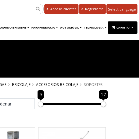
Acceso clientes
Registrarse
Powered by
Translate
UIDADO E HIGIENE
PARAFARMACIA
AUTOMÓVIL
TECNOLOGÍA
CARRITO
GAR
BRICOLAJE
ACCESORIOS BRICOLAJE
SOPORTES
9
17
denar