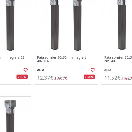
mm. negra a-25
Pata somier 30x30mm. negra t-
Pata somier 30x
40x30 4u.
cm. 4u.
ALFA
ALFA
12,37€
11,52€
- 30%
- 30%
17,67€
16,2