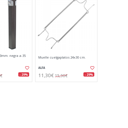
30mm. negra a-35
Muelle cuelgaplatos 24x30 cm.
ALFA
11,30€
- 29%
- 29%
9€
15,90€