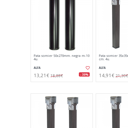
Pata somier 50x270mm. negra m-10
Pata somier 35x35
4u.
cm. 4u.
ALFA
ALFA
13,21€
14,91€
- 30%
18,88€
21,30€