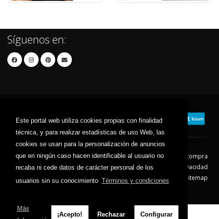
Síguenos en:
Este portal web utiliza cookies propias con finalidad
técnica, y para realizar estadísticas de uso Web, las
cookies se usan para la personalización de anuncios
que en ningún caso hacen identificable al usuario no
Contacto
Aviso Legal
Condiciones de compra
Política de envíos
Política de devolución
Política de Privacidad
recaba ni cede datos de carácter personal de los
Política de Cookies
Sitemap
usuarios sin su conocimiento
Términos y condiciones
© 2026 - Todos los derechos reservados.
Más
¡Acepto!
Rechazar
Configurar