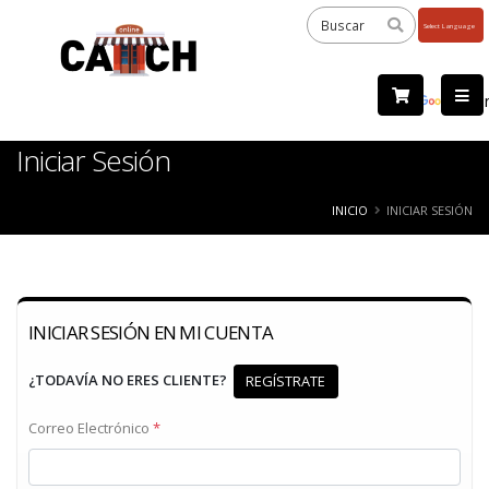
Powered
by
Tra
Iniciar Sesión
INICIO
INICIAR SESIÓN
INICIAR SESIÓN EN MI CUENTA
¿TODAVÍA NO ERES CLIENTE?
REGÍSTRATE
Correo Electrónico
*