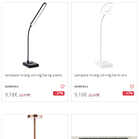
Lampara recarg.cct+reg.5w ng.plana
Lampara recarg.cct+reg.5w bl.aro
KORPASS
KORPASS
9,18€
9,18€
- 27%
- 27%
12,59€
12,59€