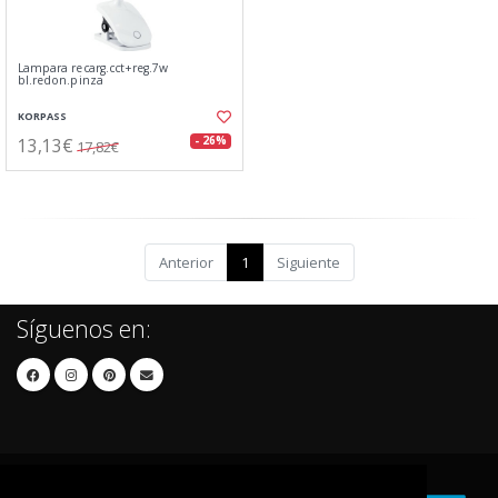
Lampara recarg.cct+reg.7w
bl.redon.pinza
KORPASS
13,13€
- 26%
17,82€
Anterior
1
Siguiente
Síguenos en: