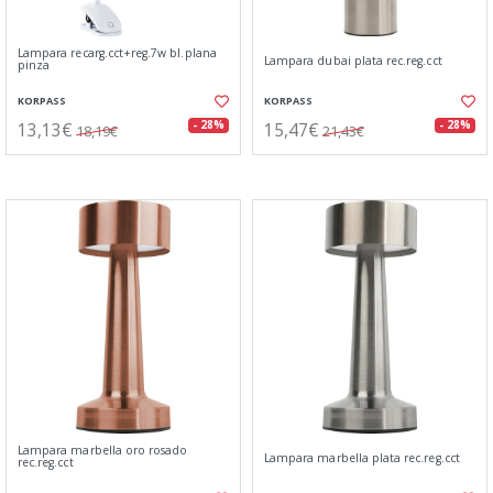
Lampara recarg.cct+reg.7w bl.plana
Lampara dubai plata rec.reg.cct
pinza
KORPASS
KORPASS
13,13€
15,47€
- 28%
- 28%
18,19€
21,43€
Lampara marbella oro rosado
Lampara marbella plata rec.reg.cct
rec.reg.cct