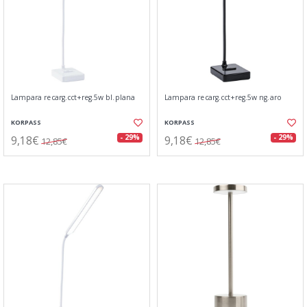
Lampara recarg.cct+reg.5w bl.plana
Lampara recarg.cct+reg.5w ng.aro
KORPASS
KORPASS
9,18€
9,18€
- 29%
- 29%
12,85€
12,85€