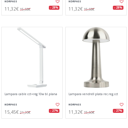
KORPASS
KORPASS
11,32€
11,32€
- 28%
- 28%
15,68€
15,68€
Lampara cable cct+reg.10w bl.plana
Lampara vendrell plata rec.reg.cct
KORPASS
KORPASS
15,45€
11,32€
- 27%
- 27%
21,30€
15,60€