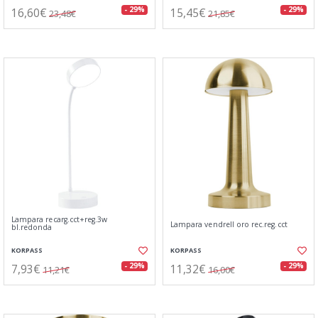
16,60€
15,45€
- 29%
- 29%
23,48€
21,85€
Lampara recarg.cct+reg.3w
Lampara vendrell oro rec.reg.cct
bl.redonda
KORPASS
KORPASS
7,93€
11,32€
- 29%
- 29%
11,21€
16,00€