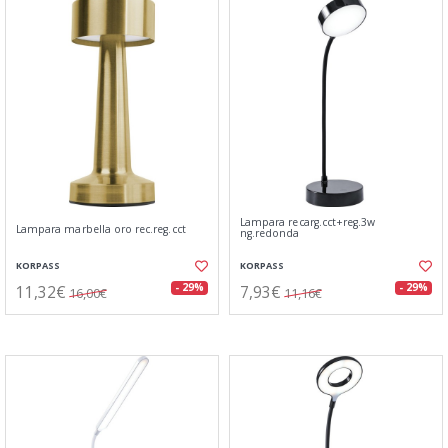
Lampara recarg.cct+reg.3w
Lampara marbella oro rec.reg.cct
ng.redonda
KORPASS
KORPASS
11,32€
7,93€
- 29%
- 29%
16,00€
11,16€