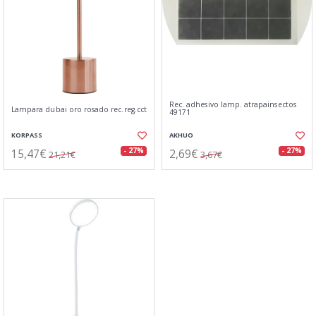
Rec. adhesivo lamp. atrapainsectos
Lampara dubai oro rosado rec.reg.cct
49171
KORPASS
AKHUO
15,47€
2,69€
- 27%
- 27%
21,21€
3,67€