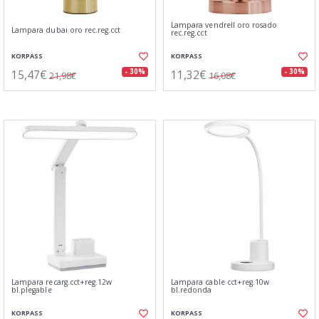
Lampara vendrell oro rosado
Lampara dubai oro rec.reg.cct
rec.reg.cct
KORPASS
KORPASS
15,47€
11,32€
- 30%
- 30%
21,98€
16,08€
Lampara recarg.cct+reg.12w
Lampara cable cct+reg.10w
bl.plegable
bl.redonda
KORPASS
KORPASS