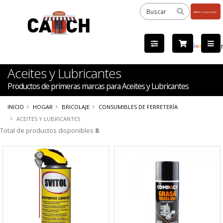
Powered
by
Tra
Aceites y Lubricantes
Productos de primeras marcas para Aceites y Lubricantes
INICIO
HOGAR
BRICOLAJE
CONSUMIBLES DE FERRETERÍA
ACEITES Y LUBRICANTES
Total de productos disponibles
8