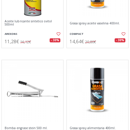
Aceite lubricante sintetico svitol
Grasa spray aceite vaselina 400ml.
500ml
AREXONS
COMPACT
11,28€
14,64€
- 30%
- 30%
16,12€
20,80€
Bomba engrase stein 500 ml.
Grasa spray alimentaria 400ml.