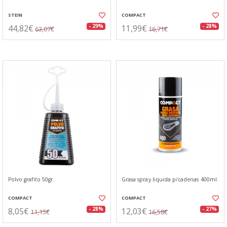
STEIN
COMPACT
44,82€
11,99€
- 29%
- 28%
63,07€
16,71€
Polvo grafito 50gr.
Grasa spray liquida p/cadenas 400ml.
COMPACT
COMPACT
8,05€
12,03€
- 28%
- 27%
11,15€
16,58€