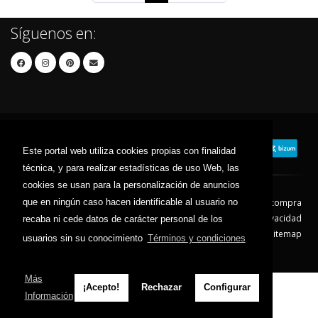
Síguenos en:
Este portal web utiliza cookies propias con finalidad
técnica, y para realizar estadísticas de uso Web, las
cookies se usan para la personalización de anuncios
que en ningún caso hacen identificable al usuario no
Contacto
Aviso Legal
Condiciones de compra
Política de envíos
Política de devolución
Política de Privacidad
recaba ni cede datos de carácter personal de los
Política de Cookies
Sitemap
usuarios sin su conocimiento
Términos y condiciones
© 2026 - Todos los derechos reservados.
Más
¡Acepto!
Rechazar
Configurar
Información