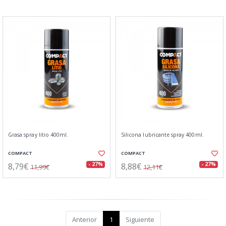
Grasa spray litio 400ml.
Silicona lubricante spray 400ml.
COMPACT
COMPACT
8,79€
8,88€
- 27%
- 27%
11,99€
12,11€
Anterior
1
Siguiente