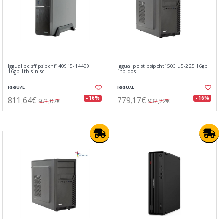
Iggual pc sff psipchf1409 i5-14400
Iggual pc st psipcht1503 u5-225 16gb
16gb 1tb sin so
1tb dos
IGGUAL
IGGUAL
811,64€
779,17€
- 16%
- 16%
971,07€
932,22€