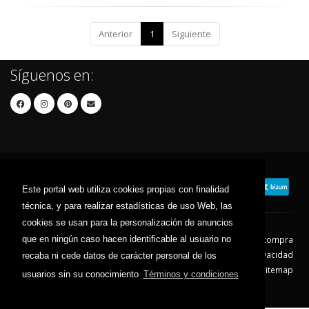
Anterior
1
Siguiente
Síguenos en:
Este portal web utiliza cookies propias con finalidad
técnica, y para realizar estadísticas de uso Web, las
cookies se usan para la personalización de anuncios
que en ningún caso hacen identificable al usuario no
Contacto
Aviso Legal
Condiciones de compra
Política de envíos
Política de devolución
Política de Privacidad
recaba ni cede datos de carácter personal de los
Política de Cookies
Sitemap
usuarios sin su conocimiento
Términos y condiciones
© 2026 - Todos los derechos reservados.