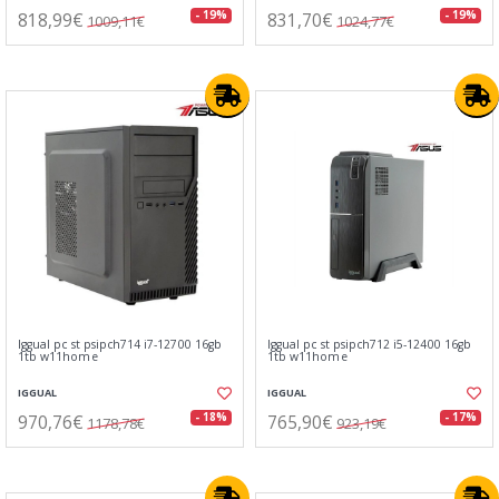
818,99€
831,70€
- 19%
- 19%
1009,11€
1024,77€
Iggual pc st psipch714 i7-12700 16gb
Iggual pc st psipch712 i5-12400 16gb
1tb w11home
1tb w11home
IGGUAL
IGGUAL
970,76€
765,90€
- 18%
- 17%
1178,78€
923,19€