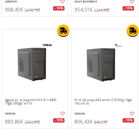
LENOVO
ASUS BUSINESS
908,43€
954,51€
- 16%
- 15%
1078,76€
1124,96€
Iggual pc st psipcht1414 i5-14400
Pc st q9 psipc443 amd r7-8700g 16gb
16gb 500gb w11h
1tb sin so
IGGUAL
IGGUAL
883,86€
806,43€
- 15%
- 15%
1033,80€
943,23€