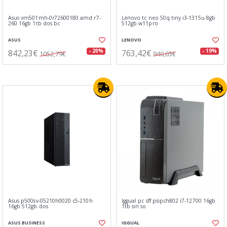
Asus vm501mh-0r72600180 amd r7-
Lenovo tc neo 50q tiny i3-1315u 8gb
260 16gb 1tb dos bc
512gb w11pro
ASUS
LENOVO
842,23€
763,42€
- 20%
- 19%
1052,79€
940,65€
Asus p500sv-05210h0020 c5-210h
Iggual pc sff psipch802 i7-12700 16gb
16gb 512gb dos
1tb sin so
ASUS BUSINESS
IGGUAL