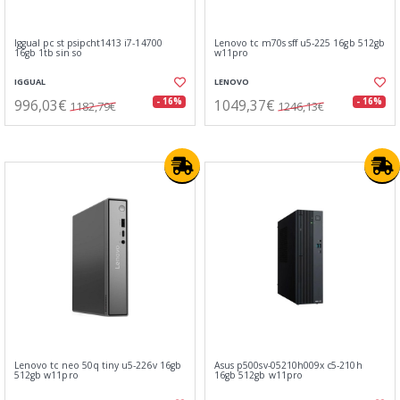
Iggual pc st psipcht1413 i7-14700
Lenovo tc m70s sff u5-225 16gb 512gb
16gb 1tb sin so
w11pro
IGGUAL
LENOVO
996,03€
1049,37€
- 16%
- 16%
1182,79€
1246,13€
Lenovo tc neo 50q tiny u5-226v 16gb
Asus p500sv-05210h009x c5-210h
512gb w11pro
16gb 512gb w11pro