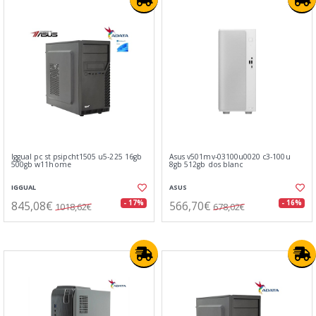
Iggual pc st psipcht1505 u5-225 16gb
Asus v501mv-03100u0020 c3-100u
500gb w11home
8gb 512gb dos blanc
IGGUAL
ASUS
845,08€
566,70€
- 17%
- 16%
1018,62€
678,02€