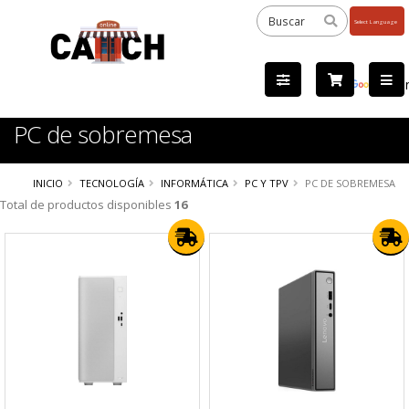
Powered
by
Tra
PC de sobremesa
INICIO
TECNOLOGÍA
INFORMÁTICA
PC Y TPV
PC DE SOBREMESA
Total de productos disponibles
16