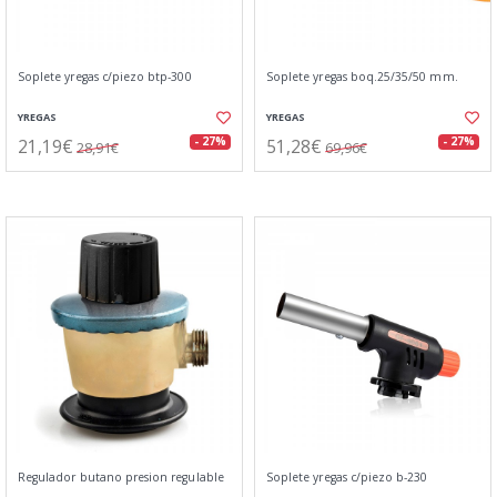
Soplete yregas c/piezo btp-300
Soplete yregas boq.25/35/50 mm.
YREGAS
YREGAS
21,19€
51,28€
- 27%
- 27%
28,91€
69,96€
Regulador butano presion regulable
Soplete yregas c/piezo b-230