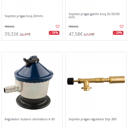
Soplete yregas gatillo boq.25/35/50
Soplete yregas boq.20mm.
mm.
YREGAS
YREGAS
39,33€
47,58€
- 30%
- 29%
55,91€
67,30€
Regulador butano domestico k-50
Soplete yregas regulador btp-300