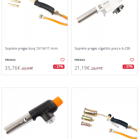
Soplete yregas boq.13/14/17 mm.
Soplete yregas c/gatillo piezo b-230
YREGAS
YREGAS
35,76€
21,19€
- 27%
- 27%
49,04€
28,91€