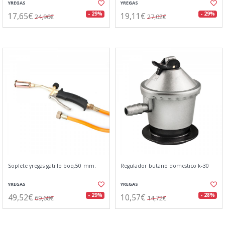
YREGAS
YREGAS
17,65€
19,11€
- 29%
- 29%
24,96€
27,02€
Soplete yregas gatillo boq.50 mm.
Regulador butano domestico k-30
YREGAS
YREGAS
49,52€
10,57€
- 29%
- 28%
69,68€
14,72€