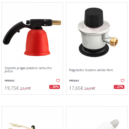
Soplete yregas plastico cartucho
Regulador butano salida libre
piezo
YREGAS
YREGAS
19,75€
17,65€
- 28%
- 27%
27,37€
24,33€