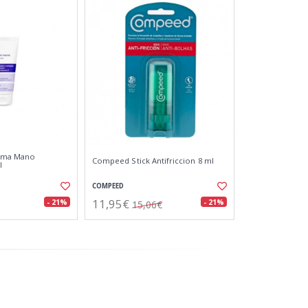
rema Mano
Compeed Stick Antifriccion 8 ml
l
COMPEED
11,95€
- 21%
- 21%
15,06€