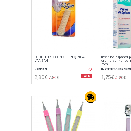
DEDIL TUBO CON GEL PEQ 7014
Instituto español p
VARISAN
crema de manos in
75ml
VARISAN
INSTITUTO ESPAÑO
2,90€
1,75€
- 63%
7,80€
4,20€