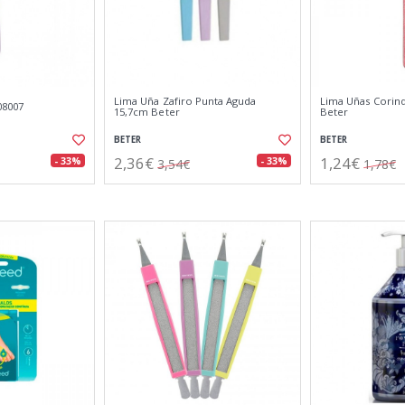
Lima Uña Zafiro Punta Aguda
Lima Uñas Corin
08007
15,7cm Beter
Beter
BETER
BETER
2,36€
1,24€
- 33%
- 33%
3,54€
1,78€