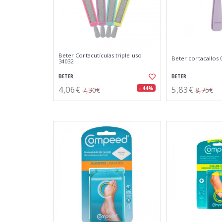
Beter Cortacutículas triple uso
Beter cortacallos 
34032
BETER
BETER
4,06€
5,83€
- 44%
7,30€
8,75€