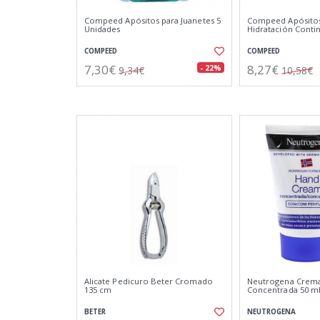
Compeed Apósitos para Juanetes 5
Compeed Apósitos
Unidades
Hidratación Conti
COMPEED
COMPEED
7,30€
8,27€
- 22%
9,34€
10,58€
Alicate Pedicuro Beter Cromado
Neutrogena Crem
135 cm
Concentrada 50 m
BETER
NEUTROGENA