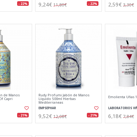
9,24€
2,59€
- 22%
- 22%
11,80€
3,30€
ón de Manos
Rudy Profumi Jabón de Manos
Emolienta Uñas 
Of Capri
Líquido 500ml Hierbas
Mediterraneas
EMPSEPHAR
LABORATORIOS VI
9,52€
6,18€
- 21%
- 21%
12,08€
7,84€