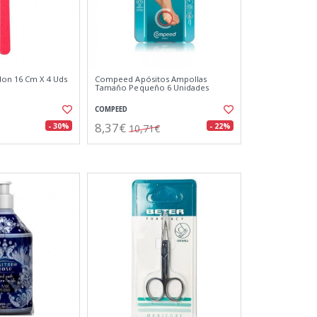
don 16 Cm X 4 Uds
Compeed Apósitos Ampollas
Tamaño Pequeño 6 Unidades
COMPEED
8,37€
- 30%
- 22%
10,71€