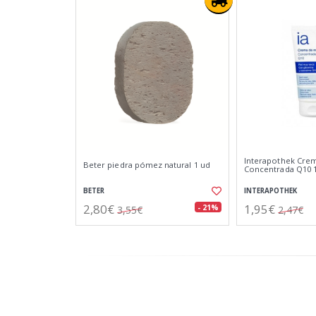
Interapothek Cre
Beter piedra pómez natural 1 ud
Concentrada Q10 
BETER
INTERAPOTHEK
2,80€
1,95€
- 21%
3,55€
2,47€