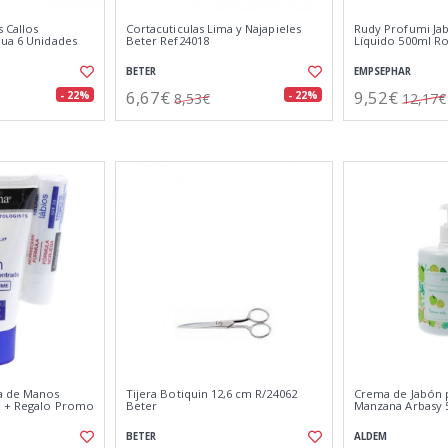
 Callos
Cortacuticulas Lima y Najapieles
Rudy Profumi Ja
nua 6 Unidades
Beter Ref24018
Líquido 500ml Ro
BETER
EMPSEPHAR
6,67€
9,52€
- 22%
- 22%
8,53€
12,17€
a de Manos
Tijera Botiquin 12,6 cm R/24062
Crema de Jabón 
l + Regalo Promo
Beter
Manzana Arbasy 
BETER
ALDEM