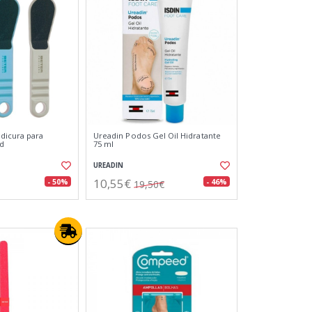
dicura para
Ureadin Podos Gel Oil Hidratante
ud
75 ml
UREADIN
10,55€
- 50%
- 46%
19,50€