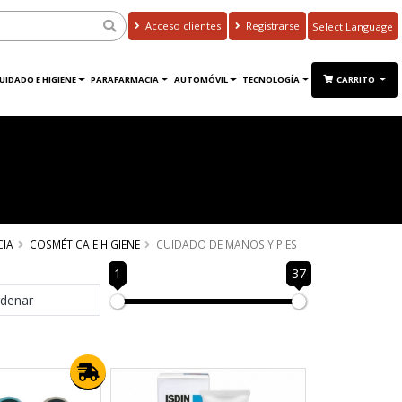
Acceso clientes
Registrarse
Powered by
Translate
UIDADO E HIGIENE
PARAFARMACIA
AUTOMÓVIL
TECNOLOGÍA
CARRITO
CIA
COSMÉTICA E HIGIENE
CUIDADO DE MANOS Y PIES
1
37
denar