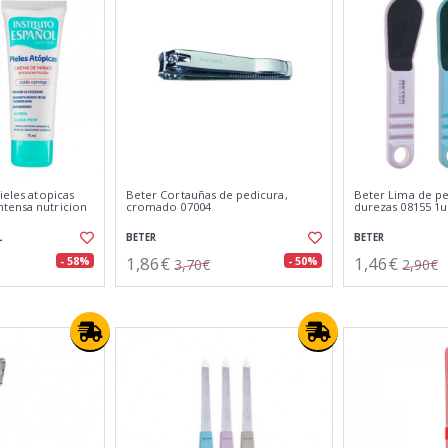
ieles atopicas
Beter Cortauñas de pedicura,
Beter Lima de pe
tensa nutricion
cromado 07004
durezas 08155 1
L
BETER
BETER
1,86€
1,46€
- 58%
- 50%
3,70€
2,90€