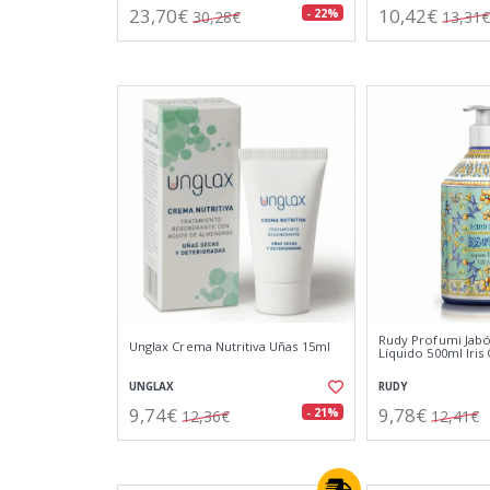
23,70€
10,42€
- 22%
30,28€
13,31€
Rudy Profumi Jab
Unglax Crema Nutritiva Uñas 15ml
Líquido 500ml Iris 
UNGLAX
RUDY
9,74€
9,78€
- 21%
12,36€
12,41€