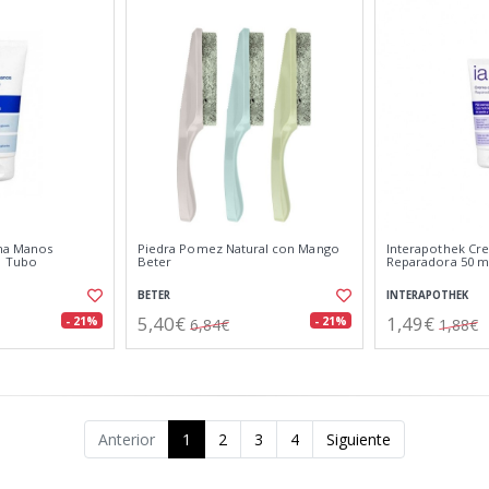
ma Manos
Piedra Pomez Natural con Mango
Interapothek C
1 Tubo
Beter
Reparadora 50 m
BETER
INTERAPOTHEK
5,40€
1,49€
- 21%
- 21%
6,84€
1,88€
Anterior
1
2
3
4
Siguiente