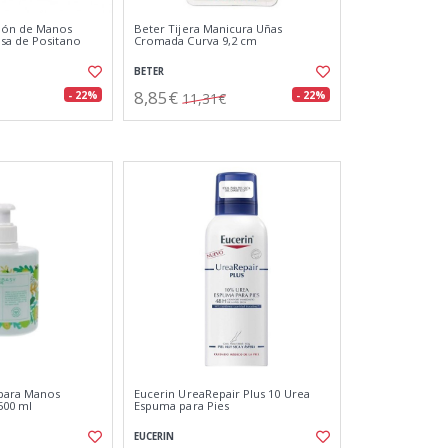
bón de Manos
Beter Tijera Manicura Uñas
sa de Positano
Cromada Curva 9,2 cm
BETER
8,85€
- 22%
- 22%
11,31€
para Manos
Eucerin UreaRepair Plus 10 Urea
500 ml
Espuma para Pies
EUCERIN