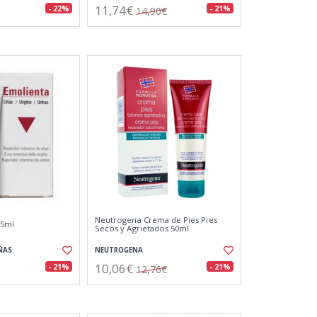
11,74€
- 22%
- 21%
14,90€
Neutrogena Crema de Pies Pies
15ml
Secos y Agrietados 50ml
ÑAS
NEUTROGENA
10,06€
- 21%
- 21%
12,76€