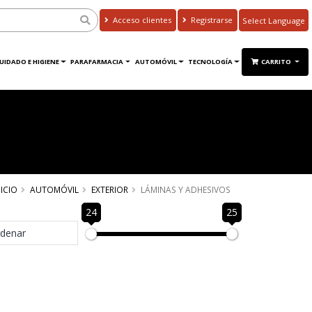
Acceso clientes
Registrarse
Powered by
Translate
UIDADO E HIGIENE
PARAFARMACIA
AUTOMÓVIL
TECNOLOGÍA
CARRITO
NICIO
AUTOMÓVIL
EXTERIOR
LÁMINAS Y ADHESIVOS
24
25
denar