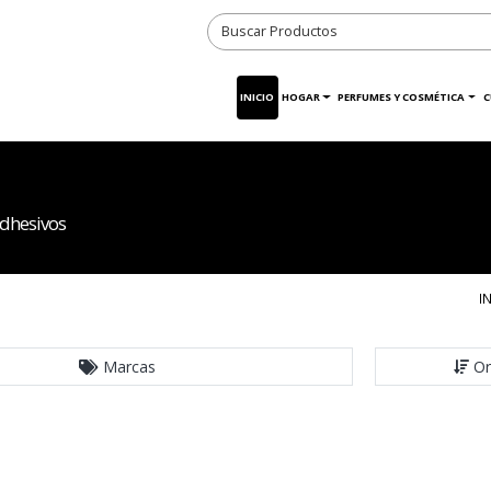
INICIO
HOGAR
PERFUMES Y COSMÉTICA
C
adhesivos
I
Marcas
Or