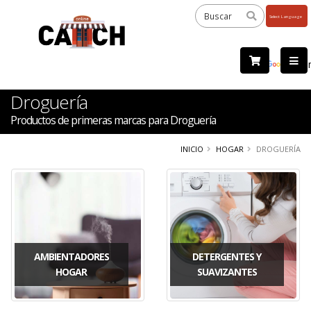
Powered
by
Tra
Droguería
Productos de primeras marcas para Droguería
INICIO
HOGAR
DROGUERÍA
AMBIENTADORES
DETERGENTES Y
HOGAR
SUAVIZANTES