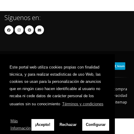
Síguenos en:
Este portal web utiliza cookies propias con finalidad
técnica, y para realizar estadísticas de uso Web, las
cookies se usan para la personalización de anuncios
que en ningún caso hacen identificable al usuario no
Contacto
Aviso Legal
Condiciones de compra
Política de envíos
Política de devolución
Política de Privacidad
recaba ni cede datos de carácter personal de los
Política de Cookies
Sitemap
usuarios sin su conocimiento
Términos y condiciones
© 2026 - Todos los derechos reservados.
Más
¡Acepto!
Rechazar
Configurar
Información