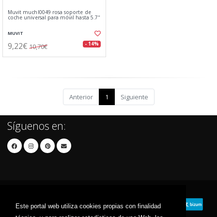
Muvit muchl0049 rosa soporte de
coche universal para móvil hasta 5.7''
MUVIT
9,22€
- 14%
10,70€
Anterior
1
Siguiente
Síguenos en:
Este portal web utiliza cookies propias con finalidad