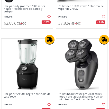
Philips body groomer 7000 series
Philips serie 3000 verde / plancha de
negro / recortadora de barba y
vapor de 2400w
cuerpo
PHILIPS
PHILIPS
62,88€
37,82€
- 14%
- 14%
72,99€
43,90€
Philips hr2291/01 negro / batidora de
Philips head shaver pro 7000 series
vaso 600w
negro / afeitadora advanced con 90
minutos de funcionamiento
PHILIPS
PHILIPS