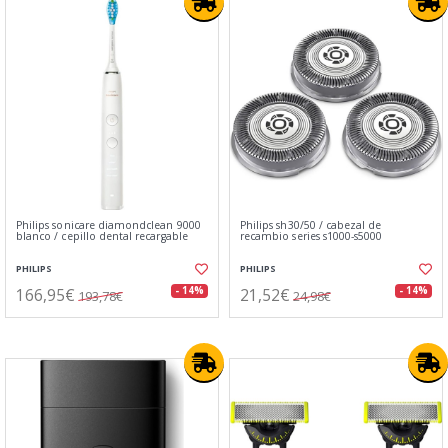
Philips sonicare diamondclean 9000
Philips sh30/50 / cabezal de
blanco / cepillo dental recargable
recambio series s1000-s5000
PHILIPS
PHILIPS
166,95€
21,52€
- 14%
- 14%
193,78€
24,98€