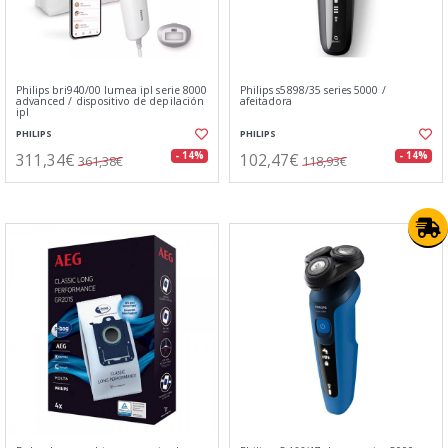
Philips bri940/00 lumea ipl serie 8000
Philips s5898/35 series 5000 /
advanced / dispositivo de depilación
afeitadora
ipl
PHILIPS
PHILIPS
311,34€
102,47€
- 14%
- 14%
361,38€
118,93€