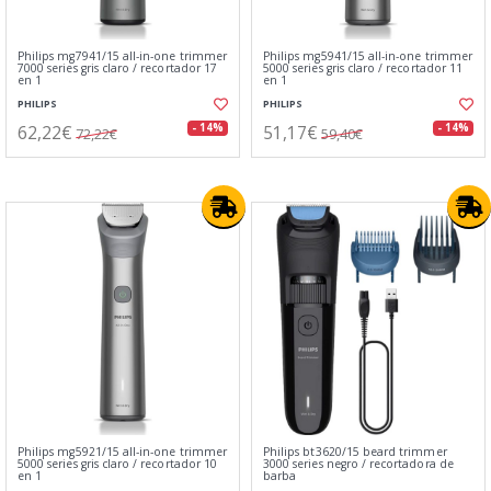
Philips mg7941/15 all-in-one trimmer
Philips mg5941/15 all-in-one trimmer
7000 series gris claro / recortador 17
5000 series gris claro / recortador 11
en 1
en 1
PHILIPS
PHILIPS
62,22€
51,17€
- 14%
- 14%
72,22€
59,40€
Philips mg5921/15 all-in-one trimmer
Philips bt3620/15 beard trimmer
5000 series gris claro / recortador 10
3000 series negro / recortadora de
en 1
barba