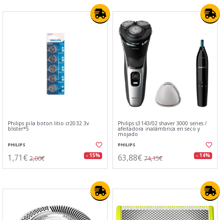
Philips pila boton litio cr2032 3v
Philips s3143/02 shaver 3000 series /
blister*5
afeitadora inalámbrica en seco y
mojado
PHILIPS
PHILIPS
1,71€
63,88€
- 15%
- 14%
2,00€
74,15€