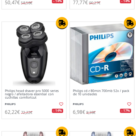
50,47€
77,77€
- 14%
- 14%
58,58€
90,27€
Philips head shaver pro 5000 series
Philips cd-r 80min 700mb 52x / pack
negro / afeitadora essential con
de 10 unidades
cuchillas comfortcut
PHILIPS
PHILIPS
62,22€
6,98€
- 14%
- 17%
72,22€
8,38€