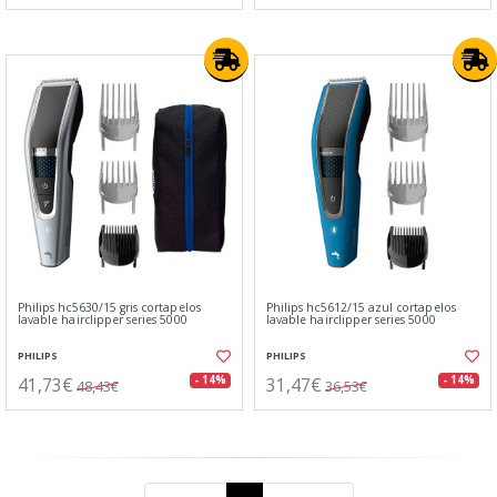
Philips hc5630/15 gris cortapelos
Philips hc5612/15 azul cortapelos
lavable hairclipper series 5000
lavable hairclipper series 5000
PHILIPS
PHILIPS
41,73€
31,47€
- 14%
- 14%
48,43€
36,53€