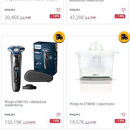
afeitadora inalámbrica
PHILIPS
PHILIPS
20,45€
47,20€
- 14%
- 14%
23,74€
54,79€
Philips s7887/55 / afeitadora
Philips hr2738/00 / exprimidor
inalámbrica
PHILIPS
PHILIPS
153,19€
19,57€
- 14%
- 14%
177,81€
22,71€