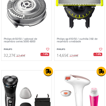
Philips sh50/50 / cabezal de
Philips qp410/50 / cuchilla 360 de
recambio series 5000-6000
recambio oneblade
PHILIPS
PHILIPS
32,27€
14,65€
- 14%
- 14%
37,45€
17,00€