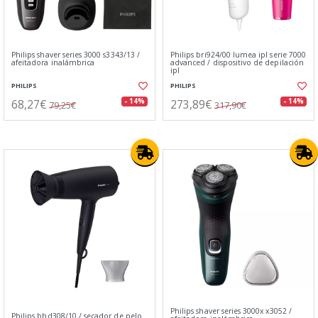
Philips shaver series 3000 s3343/13 /
Philips bri924/00 lumea ipl serie 7000
afeitadora inalámbrica
advanced / dispositivo de depilación
ipl
PHILIPS
PHILIPS
68,27€
273,89€
- 14%
- 14%
79,25€
317,90€
Philips shaver series 3000x x3052 /
Philips bhd308/10 / secador de pelo