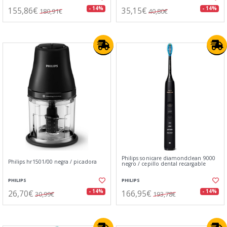
155,86€
35,15€
- 14%
- 14%
180,91€
40,80€
Philips sonicare diamondclean 9000
Philips hr1501/00 negra / picadora
negro / cepillo dental recargable
PHILIPS
PHILIPS
26,70€
166,95€
- 14%
- 14%
30,99€
193,78€