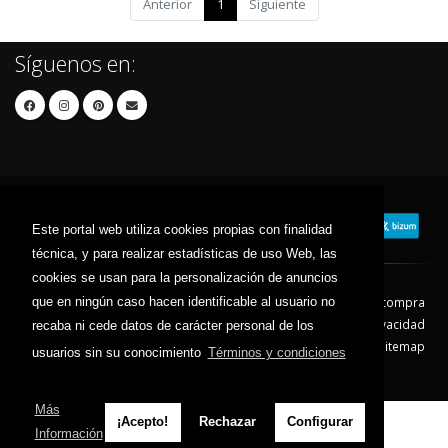
Anterior
1
Siguiente
Síguenos en:
Este portal web utiliza cookies propias con finalidad
técnica, y para realizar estadísticas de uso Web, las
cookies se usan para la personalización de anuncios
que en ningún caso hacen identificable al usuario no
Contacto
Aviso Legal
Condiciones de compra
Política de envíos
Política de devolución
Política de Privacidad
recaba ni cede datos de carácter personal de los
Política de Cookies
Sitemap
usuarios sin su conocimiento
Términos y condiciones
© 2026 - Todos los derechos reservados.
Más
¡Acepto!
Rechazar
Configurar
Información