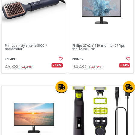
Philips air styler serie 5000 /
Philips 27e2n1110 monitor 27"ips
moldeador
fhd 120hz 1ms
PHILIPS
PHILIPS
46,88€
94,43€
- 14%
- 14%
54,41€
109,61€