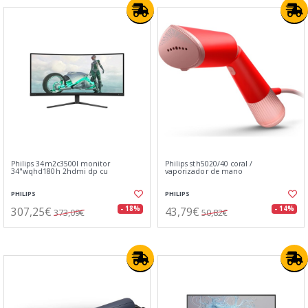
Philips 34m2c3500l monitor
Philips sth5020/40 coral /
34"wqhd180h 2hdmi dp cu
vaporizador de mano
PHILIPS
PHILIPS
307,25€
43,79€
- 18%
- 14%
373,09€
50,82€