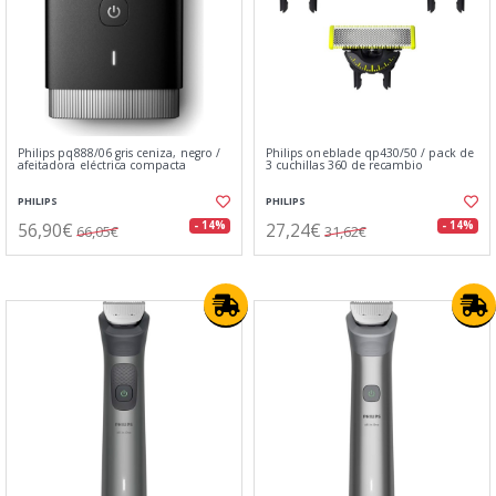
Philips pq888/06 gris ceniza, negro /
Philips oneblade qp430/50 / pack de
afeitadora eléctrica compacta
3 cuchillas 360 de recambio
PHILIPS
PHILIPS
56,90€
27,24€
- 14%
- 14%
66,05€
31,62€