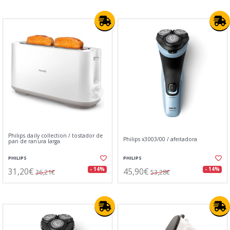
Philips daily collection / tostador de
Philips x3003/00 / afeitadora
pan de ranura larga
PHILIPS
PHILIPS
31,20€
45,90€
- 14%
- 14%
36,21€
53,28€