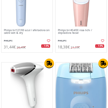
Philips brl127/00 azul / afeitadora sin
Philips brr454/00 rosa lichi /
cable wet & dry
depiladora facial
PHILIPS
PHILIPS
31,44€
18,38€
- 14%
- 14%
36,49€
21,33€