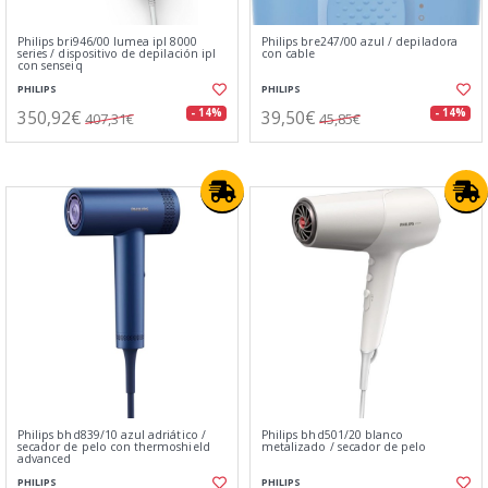
Philips bri946/00 lumea ipl 8000
Philips bre247/00 azul / depiladora
series / dispositivo de depilación ipl
con cable
con senseiq
PHILIPS
PHILIPS
350,92€
39,50€
- 14%
- 14%
407,31€
45,85€
Philips bhd839/10 azul adriático /
Philips bhd501/20 blanco
secador de pelo con thermoshield
metalizado / secador de pelo
advanced
PHILIPS
PHILIPS