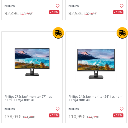
PHILIPS
PHILIPS
92,49€
82,53€
- 19%
- 19%
113,96€
102,43€
Philips 272s1ae/ monitor 27" ips
Philips 242s1ae monitor 24" ips hdmi
hdmi dp vga mm aa
dp vga mm aa
PHILIPS
PHILIPS
138,03€
110,99€
- 15%
- 18%
161,44€
134,77€