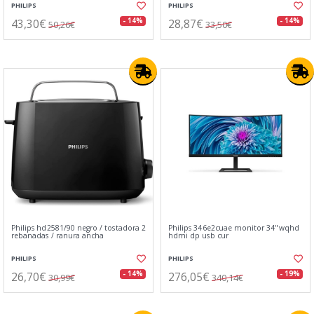
PHILIPS
PHILIPS
43,30€
28,87€
- 14%
- 14%
50,26€
33,50€
Philips hd2581/90 negro / tostadora 2
Philips 346e2cuae monitor 34"wqhd
rebanadas / ranura ancha
hdmi dp usb cur
PHILIPS
PHILIPS
26,70€
276,05€
- 14%
- 19%
30,99€
340,14€