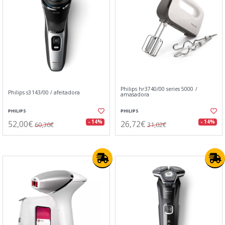
Philips hr3740/00 series 5000 /
Philips s3143/00 / afeitadora
amasadora
PHILIPS
PHILIPS
52,00€
26,72€
- 14%
- 14%
60,36€
31,02€