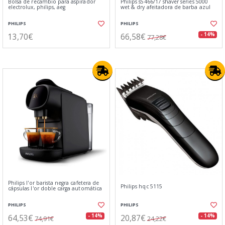
Bolsa de recambio para aspirador
Philips s5466/17 shaver series 5000
electrolux, philips, aeg
wet & dry afeitadora de barba azul
PHILIPS
PHILIPS
13,70€
66,58€
- 14%
77,28€
Philips l'or barista negra cafetera de
Philips hqc 5115
cápsulas l'or doble carga automática
PHILIPS
PHILIPS
64,53€
20,87€
- 14%
- 14%
74,91€
24,22€