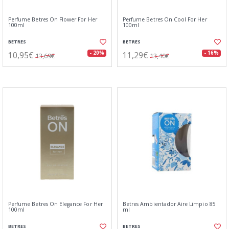
Perfume Betres On Flower For Her
Perfume Betres On Cool For Her
100ml
100ml
BETRES
BETRES
10,95€
11,29€
- 20%
- 16%
13,69€
13,40€
Perfume Betres On Elegance For Her
Betres Ambientador Aire Limpio 85
100ml
ml
BETRES
BETRES