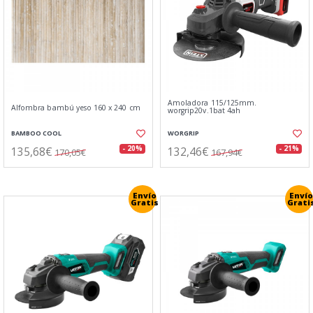
Amoladora 115/125mm.
Alfombra bambú yeso 160 x 240 cm
worgrip20v.1bat 4ah
BAMBOO COOL
WORGRIP
135,68€
132,46€
- 20%
- 21%
170,05€
167,94€
Envío
Envío
Gratis
Grati