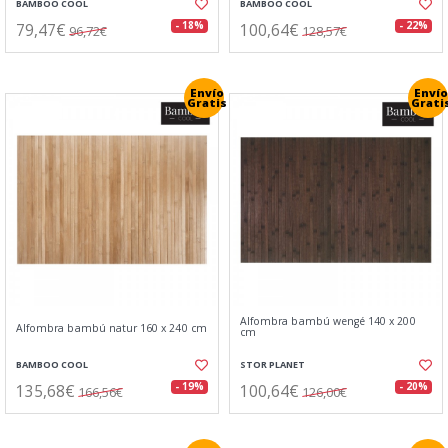
BAMBOO COOL
BAMBOO COOL
79,47€
100,64€
- 18%
- 22%
96,72€
128,57€
Envío
Envío
Gratis
Grati
Alfombra bambú wengé 140 x 200
Alfombra bambú natur 160 x 240 cm
cm
BAMBOO COOL
STOR PLANET
135,68€
100,64€
- 19%
- 20%
166,56€
126,00€