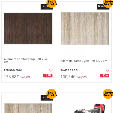
Envío
Envío
Gratis
Grati
Alfombra bambú wengé 160 x 240
Alfombra bambú yeso 140 x 200 cm
cm
BAMBOO COOL
BAMBOO COOL
135,68€
100,64€
- 19%
- 22%
167,43€
128,57€
Envío
Envío
Gratis
Grati