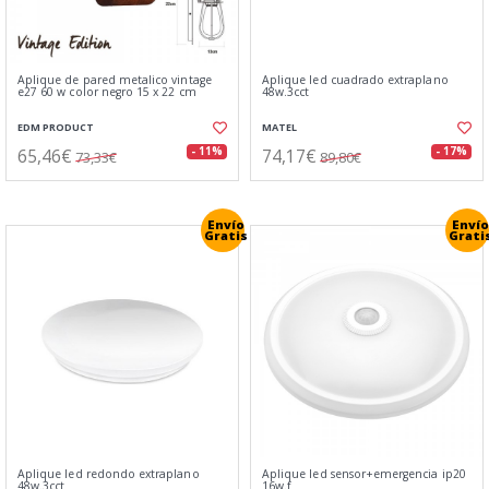
Aplique de pared metalico vintage
Aplique led cuadrado extraplano
e27 60 w color negro 15 x 22 cm
48w.3cct
EDM PRODUCT
MATEL
65,46€
74,17€
- 11%
- 17%
73,33€
89,80€
Envío
Envío
Gratis
Grati
Aplique led redondo extraplano
Aplique led sensor+emergencia ip20
48w.3cct
16w.f