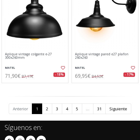
Aplique vintage colgante e-27
Aplique vintage pared e27 plafon
300x260mm
260x260
MATEL
MATEL
71,90€
69,95€
- 18%
- 17%
87,17€
84,52€
Anterior
1
2
3
4
5
…
31
Siguiente
Síguenos en: