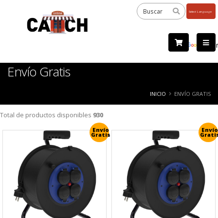
Powered
by
Tra
Envío Gratis
INICIO
ENVÍO GRATIS
Total de productos disponibles
930
Envío
Envío
Gratis
Grati