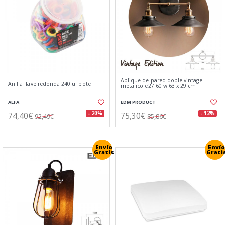
Aplique de pared doble vintage
Anilla llave redonda 240 u. bote
metalico e27 60 w 63 x 29 cm
ALFA
EDM PRODUCT
74,40€
75,30€
- 20%
- 12%
92,49€
85,86€
Envío
Envío
Gratis
Grati