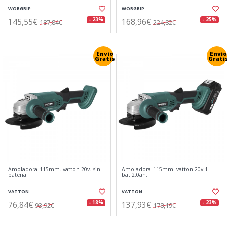
WORGRIP
WORGRIP
145,55€
168,96€
- 23%
- 25%
187,84€
224,82€
Envío
Envío
Gratis
Grati
Amoladora 115mm. vatton 20v. sin
Amoladora 115mm. vatton 20v.1
bateria
bat.2.0ah.
VATTON
VATTON
76,84€
137,93€
- 18%
- 23%
93,92€
178,19€