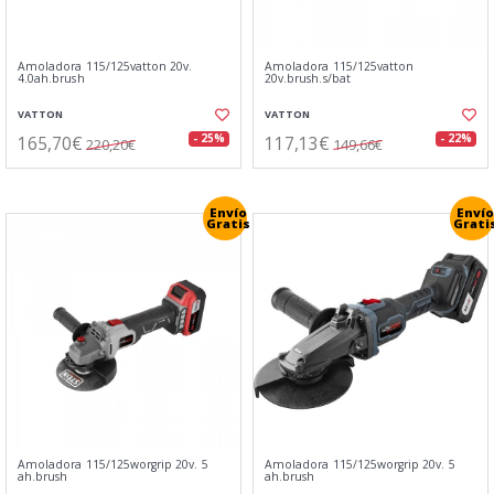
Amoladora 115/125vatton 20v.
Amoladora 115/125vatton
4.0ah.brush
20v.brush.s/bat
VATTON
VATTON
165,70€
117,13€
- 25%
- 22%
220,20€
149,66€
Envío
Envío
Gratis
Grati
Amoladora 115/125worgrip 20v. 5
Amoladora 115/125worgrip 20v. 5
ah.brush
ah.brush