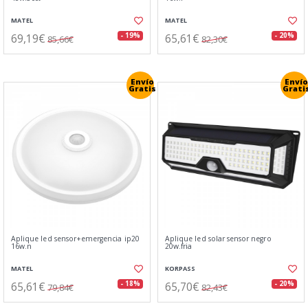
MATEL
MATEL
69,19€
65,61€
- 19%
- 20%
85,66€
82,30€
Envío
Envío
Gratis
Grati
Aplique led sensor+emergencia ip20
Aplique led solar sensor negro
16w.n
20w.fria
MATEL
KORPASS
65,61€
65,70€
- 18%
- 20%
79,84€
82,43€