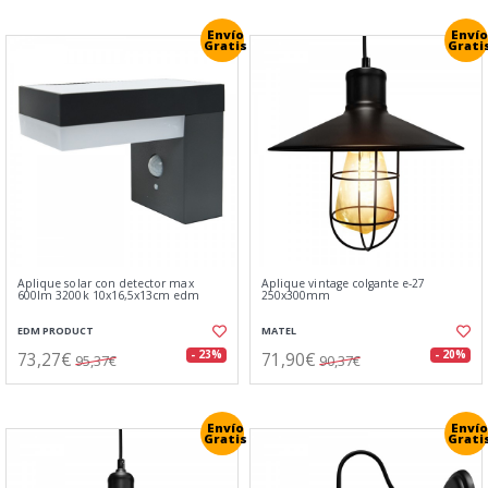
Envío
Envío
Gratis
Grati
Aplique solar con detector max
Aplique vintage colgante e-27
600lm 3200k 10x16,5x13cm edm
250x300mm
EDM PRODUCT
MATEL
73,27€
71,90€
- 23%
- 20%
95,37€
90,37€
Envío
Envío
Gratis
Grati