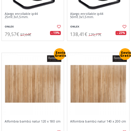
Alargo enrollable ip44
Alargo enrollable ip44
25mt.3x1,5mm.
50mt.3x1,5mm.
ONLEX
ONLEX
79,57€
138,41€
- 19%
- 23%
97,64€
179,77€
Envío
Envío
Gratis
Grati
Alfombra bambú natur 120 x 180 cm
Alfombra bambú natur 140 x 200 cm