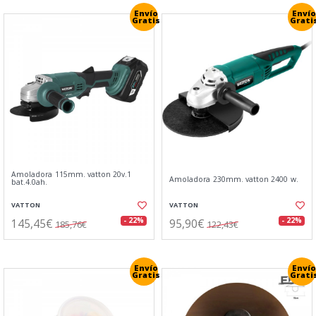
Envío
Envío
Gratis
Grati
Amoladora 115mm. vatton 20v.1
Amoladora 230mm. vatton 2400 w.
bat.4.0ah.
VATTON
VATTON
145,45€
95,90€
- 22%
- 22%
185,76€
122,43€
Envío
Envío
Gratis
Grati