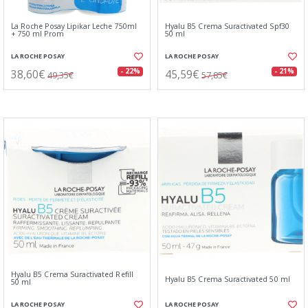
La Roche Posay Lipikar Leche 750ml
Hyalu B5 Crema Suractivated Spf30
+ 750 ml Prom
50 ml
LA ROCHE POSAY
LA ROCHE POSAY
38,60€
45,59€
- 22%
- 21%
49,35€
57,85€
Hyalu B5 Crema Suractivated Refill
Hyalu B5 Crema Suractivated 50 ml
50 ml
LA ROCHE POSAY
LA ROCHE POSAY