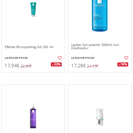
Lipikar Gel Lavante 1000ml con
Effaclar Micropeeling Gel 200 ml
Dosificador
LA ROCHE POSAY
LA ROCHE POSAY
17,94€
17,28€
- 22%
- 18%
22,92€
21,15€