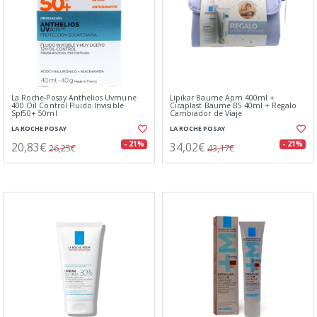
La Roche-Posay Anthelios Uvmune
Lipikar Baume Apm 400ml +
400 Oil Control Fluido Invisible
Cicaplast Baume B5 40ml + Regalo
Spf50+ 50ml
Cambiador de Viaje
LA ROCHE POSAY
LA ROCHE POSAY
20,83€
34,02€
- 21%
- 21%
26,25€
43,17€