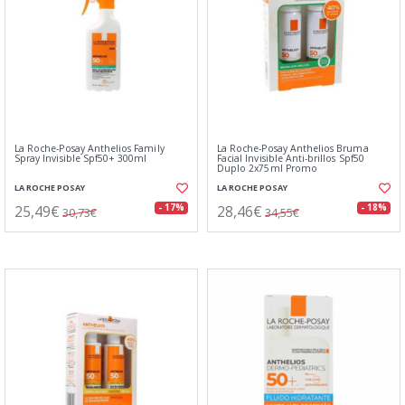
La Roche-Posay Anthelios Family
La Roche-Posay Anthelios Bruma
Spray Invisible Spf50+ 300ml
Facial Invisible Anti-brillos Spf50
Duplo 2x75ml Promo
LA ROCHE POSAY
LA ROCHE POSAY
25,49€
28,46€
- 17%
- 18%
30,73€
34,55€