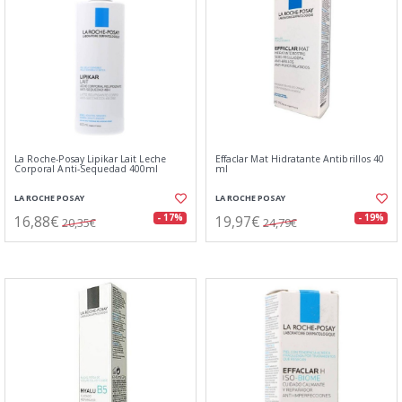
La Roche-Posay Lipikar Lait Leche
Effaclar Mat Hidratante Antibrillos 40
Corporal Anti-Sequedad 400ml
ml
LA ROCHE POSAY
LA ROCHE POSAY
16,88€
19,97€
- 17%
- 19%
20,35€
24,79€