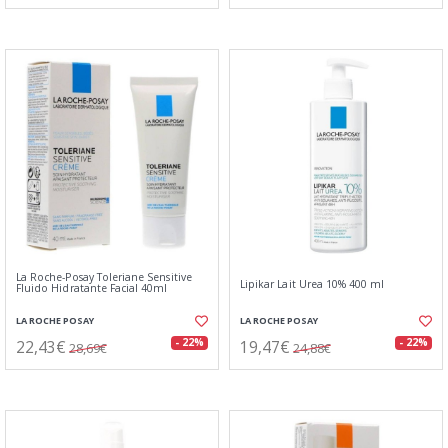
La Roche-Posay Toleriane Sensitive
Lipikar Lait Urea 10% 400 ml
Fluido Hidratante Facial 40ml
LA ROCHE POSAY
LA ROCHE POSAY
22,43€
19,47€
- 22%
- 22%
28,69€
24,88€