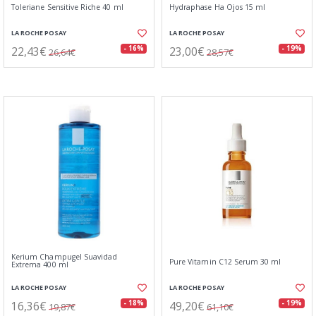
Toleriane Sensitive Riche 40 ml
Hydraphase Ha Ojos 15 ml
LA ROCHE POSAY
LA ROCHE POSAY
22,43€
23,00€
- 16%
- 19%
26,64€
28,57€
Kerium Champugel Suavidad
Pure Vitamin C12 Serum 30 ml
Extrema 400 ml
LA ROCHE POSAY
LA ROCHE POSAY
16,36€
49,20€
- 18%
- 19%
19,87€
61,10€