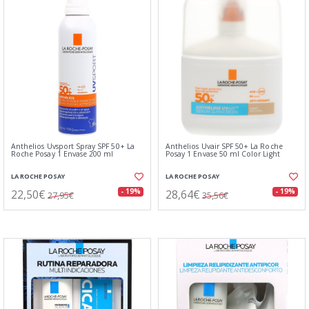
Anthelios Uvsport Spray SPF 50+ La
Anthelios Uvair SPF 50+ La Roche
Roche Posay 1 Envase 200 ml
Posay 1 Envase 50 ml Color Light
LA ROCHE POSAY
LA ROCHE POSAY
22,50€
28,64€
- 19%
- 19%
27,95€
35,56€