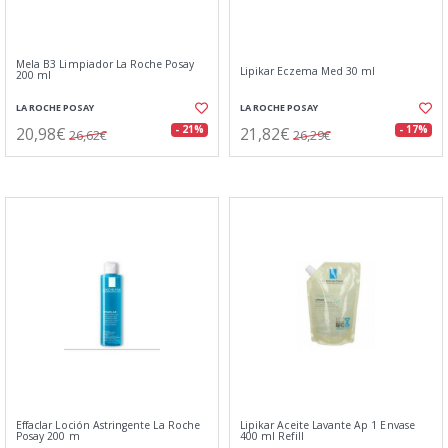
Mela B3 Limpiador La Roche Posay
Lipikar Eczema Med 30 ml
200 ml
LA ROCHE POSAY
LA ROCHE POSAY
20,98€
21,82€
- 21%
- 17%
26,62€
26,29€
Effaclar Loción Astringente La Roche
Lipikar Aceite Lavante Ap 1 Envase
Posay 200 m
400 ml Refill