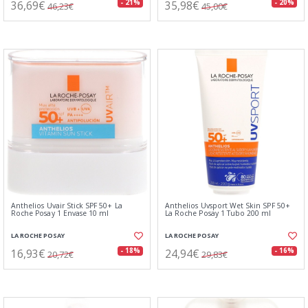
36,69€
35,98€
- 21%
- 20%
46,23€
45,00€
Anthelios Uvair Stick SPF 50+ La
Anthelios Uvsport Wet Skin SPF 50+
Roche Posay 1 Envase 10 ml
La Roche Posay 1 Tubo 200 ml
LA ROCHE POSAY
LA ROCHE POSAY
16,93€
24,94€
- 18%
- 16%
20,72€
29,83€