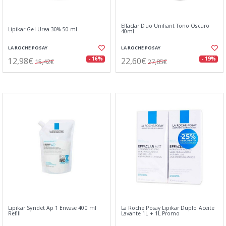
Effaclar Duo Unifiant Tono Oscuro
Lipikar Gel Urea 30% 50 ml
40ml
LA ROCHE POSAY
LA ROCHE POSAY
12,98€
22,60€
- 16%
- 19%
15,42€
27,85€
Lipikar Syndet Ap 1 Envase 400 ml
La Roche Posay Lipikar Duplo Aceite
Refill
Lavante 1L + 1L Promo