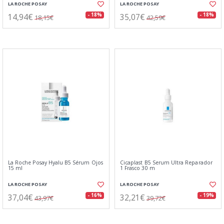
LA ROCHE POSAY
LA ROCHE POSAY
14,94€
35,07€
- 18%
- 18%
18,15€
42,59€
La Roche Posay Hyalu B5 Sérum Ojos
Cicaplast B5 Serum Ultra Reparador
15 ml
1 Frasco 30 m
LA ROCHE POSAY
LA ROCHE POSAY
37,04€
32,21€
- 16%
- 19%
43,97€
39,72€