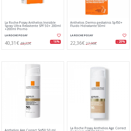
La Roche-Posay Anthelios Invisible
Anthelios Dermo-pediatrics Spf50+
Spray Ultra Resisitente SPF 50+ 200ml
Fluido Hidratante 50ml
+200ml Promo
LA ROCHE POSAY
LA ROCHE POSAY
40,31€
22,36€
- 16%
- 20%
48,22€
27,96€
La Roche Posay Anthelios Age Correct
Anthelios Age Correct Spf50 50 ml