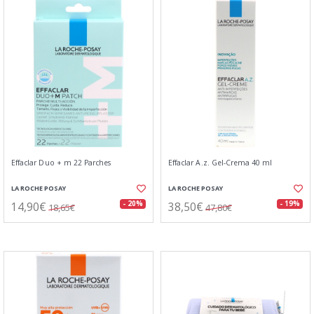
Effaclar Duo + m 22 Parches
Effaclar A.z. Gel-Crema 40 ml
LA ROCHE POSAY
LA ROCHE POSAY
14,90€
38,50€
- 20%
- 19%
18,65€
47,80€