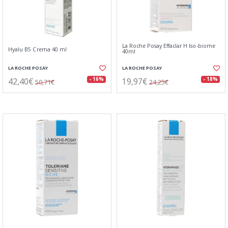
La Roche Posay Effaclar H Iso-biome
Hyalu B5 Crema 40 ml
40ml
LA ROCHE POSAY
LA ROCHE POSAY
42,40€
19,97€
- 16%
- 18%
50,71€
24,25€