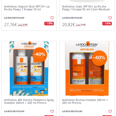
Anthelios Uvsport Stick SPF 50+ La
Anthelios Uvair SPF 50+ La Roche
Roche Posay 1 Envase 10 ml
Posay 1 Envase 50 ml Color Medium
LA ROCHE POSAY
LA ROCHE POSAY
27,76€
20,82€
- 19%
- 16%
34,22€
24,71€
Anthelios 400 Dermo Pediatrics Spray
Anthelios Bruma Invisible 200ml +
Invisible 200ml + 200 ml Promo
200 ml Promo
LA ROCHE POSAY
LA ROCHE POSAY