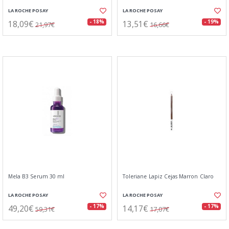
LA ROCHE POSAY
LA ROCHE POSAY
18,09€
13,51€
- 18%
- 19%
21,97€
16,66€
Mela B3 Serum 30 ml
Toleriane Lapiz Cejas Marron Claro
LA ROCHE POSAY
LA ROCHE POSAY
49,20€
14,17€
- 17%
- 17%
59,31€
17,07€