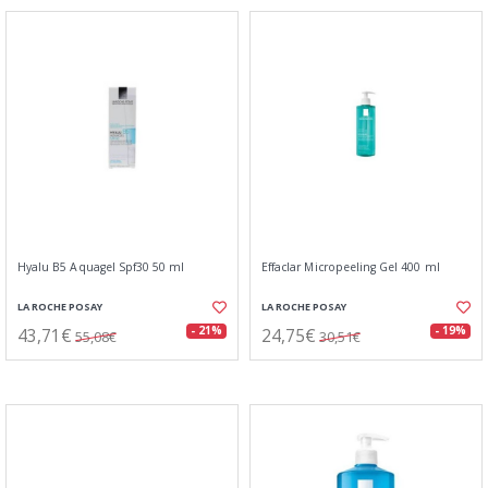
Hyalu B5 Aquagel Spf30 50 ml
Effaclar Micropeeling Gel 400 ml
LA ROCHE POSAY
LA ROCHE POSAY
43,71€
24,75€
- 21%
- 19%
55,08€
30,51€