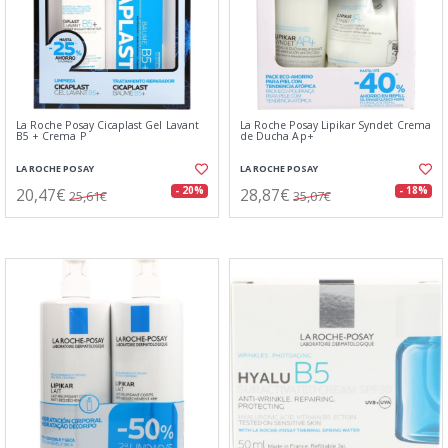
La Roche Posay Cicaplast Gel Lavant
La Roche Posay Lipikar Syndet Crema
B5 + Crema P
de Ducha Ap+
LA ROCHE POSAY
LA ROCHE POSAY
20,47€
28,87€
- 20%
- 18%
25,61€
35,07€