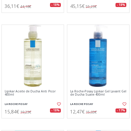
36,11€
45,15€
- 18%
- 18%
44,18€
55,23€
Lipikar Aceite de Ducha Anti Picor
La Roche-Posay Lipikar Gel Lavant Gel
400ml
de Ducha Suave 400ml
LA ROCHE POSAY
LA ROCHE POSAY
15,84€
12,47€
- 18%
- 17%
19,23€
15,03€