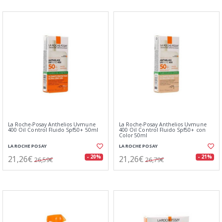
La Roche-Posay Anthelios Uvmune
La Roche-Posay Anthelios Uvmune
400 Oil Control Fluido Spf50+ 50ml
400 Oil Control Fluido Spf50+ con
Color 50ml
LA ROCHE POSAY
LA ROCHE POSAY
21,26€
21,26€
- 20%
- 21%
26,59€
26,79€