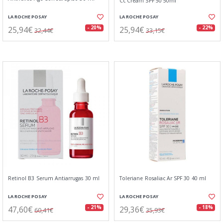
Cc Cream SPF 50 50ml
LA ROCHE POSAY
LA ROCHE POSAY
25,94€
25,94€
- 20%
- 22%
32,44€
33,15€
Retinol B3 Serum Antiarrugas 30 ml
Toleriane Rosaliac Ar SPF 30 40 ml
LA ROCHE POSAY
LA ROCHE POSAY
47,60€
29,36€
- 21%
- 18%
60,41€
35,93€