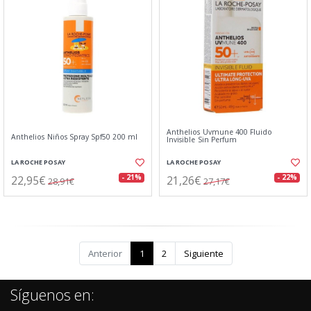
Anthelios Uvmune 400 Fluido
Anthelios Niños Spray Spf50 200 ml
Invisible Sin Perfum
LA ROCHE POSAY
LA ROCHE POSAY
22,95€
21,26€
- 21%
- 22%
28,91€
27,17€
Anterior
1
2
Siguiente
Síguenos en: