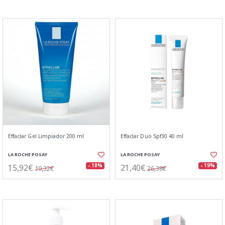
Effaclar Gel Limpiador 200 ml
Effaclar Duo Spf30 40 ml
LA ROCHE POSAY
LA ROCHE POSAY
15,92€
21,40€
- 18%
- 19%
19,32€
26,38€