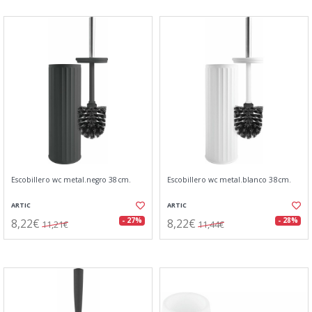
Escobillero wc metal.negro 38cm.
Escobillero wc metal.blanco 38cm.
ARTIC
ARTIC
8,22€
8,22€
- 27%
- 28%
11,21€
11,44€