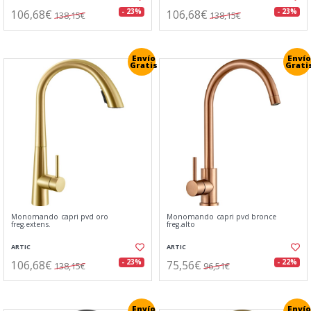
106,68€
106,68€
- 23%
- 23%
138,15€
138,15€
Envío
Envío
Gratis
Grati
Monomando capri pvd oro
Monomando capri pvd bronce
freg.extens.
freg.alto
ARTIC
ARTIC
106,68€
75,56€
- 23%
- 22%
138,15€
96,51€
Envío
Envío