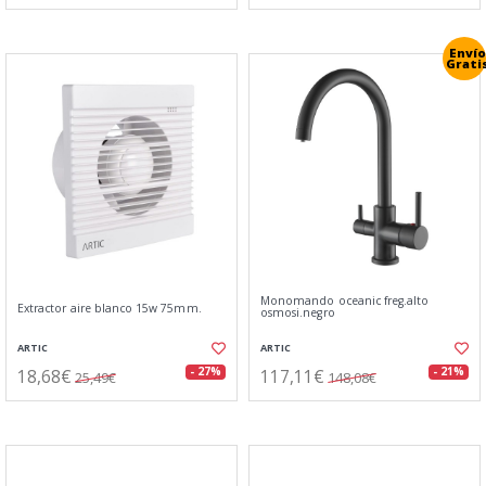
Envío
Grati
Monomando oceanic freg.alto
Extractor aire blanco 15w 75mm.
osmosi.negro
ARTIC
ARTIC
18,68€
117,11€
- 27%
- 21%
25,49€
148,08€