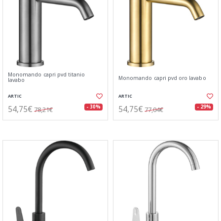
Monomando capri pvd titanio
Monomando capri pvd oro lavabo
lavabo
ARTIC
ARTIC
54,75€
54,75€
- 30%
- 29%
78,21€
77,04€