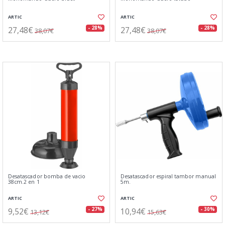
ARTIC
ARTIC
27,48€
27,48€
- 28%
- 28%
38,07€
38,07€
Desatascador bomba de vacio
Desatascador espiral tambor manual
38cm.2 en 1
5m.
ARTIC
ARTIC
9,52€
10,94€
- 27%
- 30%
13,12€
15,63€