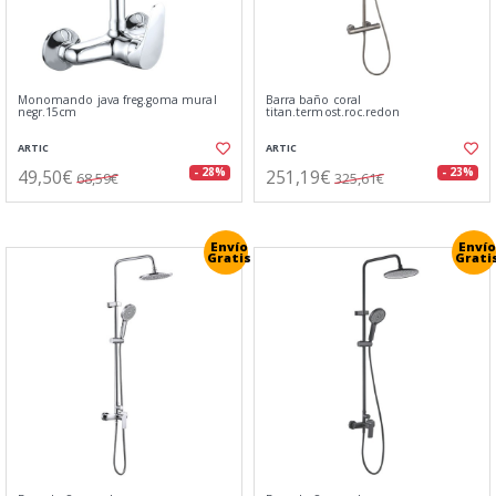
Monomando java freg.goma mural
Barra baño coral
negr.15cm
titan.termost.roc.redon
ARTIC
ARTIC
49,50€
251,19€
- 28%
- 23%
68,59€
325,61€
Envío
Envío
Gratis
Grati