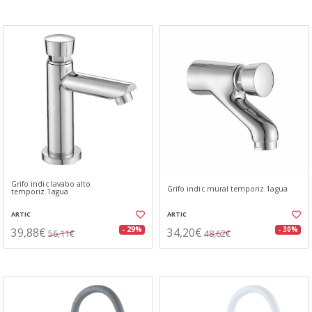
Grifo indic lavabo alto
Grifo indic mural temporiz.1agua
temporiz.1agua
ARTIC
ARTIC
39,88€
34,20€
- 29%
- 30%
56,11€
48,62€