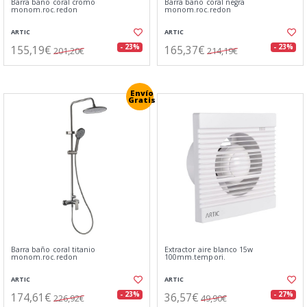
Barra baño coral cromo
Barra baño coral negra
monom.roc.redon
monom.roc.redon
ARTIC
ARTIC
155,19€
165,37€
- 23%
- 23%
201,20€
214,19€
Envío
Gratis
Barra baño coral titanio
Extractor aire blanco 15w
monom.roc.redon
100mm.tempori.
ARTIC
ARTIC
174,61€
36,57€
- 23%
- 27%
226,92€
49,90€