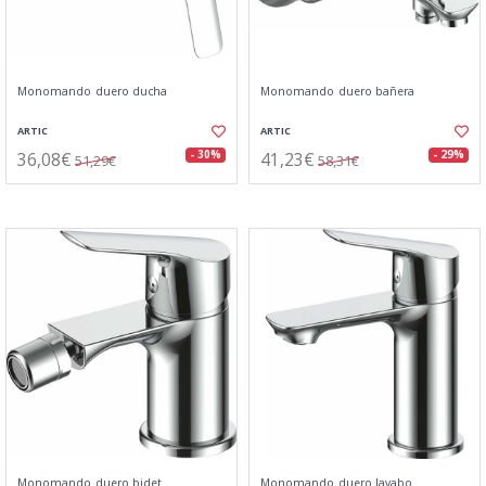
Monomando duero ducha
Monomando duero bañera
ARTIC
ARTIC
36,08€
41,23€
- 30%
- 29%
51,29€
58,31€
Monomando duero bidet
Monomando duero lavabo