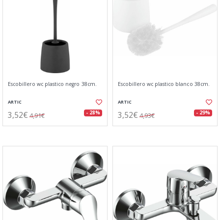
Escobillero wc plastico negro 38cm.
Escobillero wc plastico blanco 38cm.
ARTIC
ARTIC
3,52€
3,52€
- 28%
- 29%
4,91€
4,93€