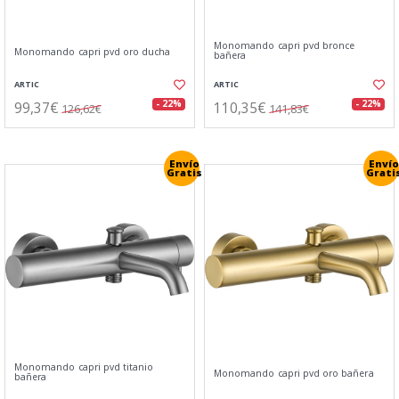
Monomando capri pvd bronce
Monomando capri pvd oro ducha
bañera
ARTIC
ARTIC
99,37€
110,35€
- 22%
- 22%
126,62€
141,83€
Envío
Envío
Gratis
Grati
Monomando capri pvd titanio
Monomando capri pvd oro bañera
bañera