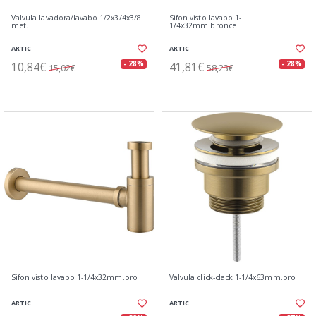
Valvula lavadora/lavabo 1/2x3/4x3/8
Sifon visto lavabo 1-
met.
1/4x32mm.bronce
ARTIC
ARTIC
10,84€
41,81€
- 28%
- 28%
15,02€
58,23€
Sifon visto lavabo 1-1/4x32mm.oro
Valvula click-clack 1-1/4x63mm.oro
ARTIC
ARTIC