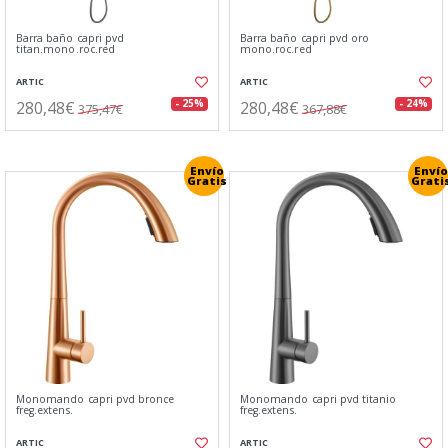
Barra baño capri pvd
Barra baño capri pvd oro
titan.mono.roc.red
mono.roc.red
ARTIC
ARTIC
280,48€
280,48€
- 25%
- 24%
375,47€
367,88€
Envío
Envío
Gratis
Grati
Monomando capri pvd bronce
Monomando capri pvd titanio
freg.extens.
freg.extens.
ARTIC
ARTIC