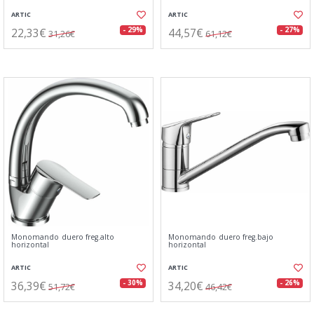
ARTIC
ARTIC
22,33€
44,57€
- 29%
- 27%
31,26€
61,12€
Monomando duero freg.alto
Monomando duero freg.bajo
horizontal
horizontal
ARTIC
ARTIC
36,39€
34,20€
- 30%
- 26%
51,72€
46,42€