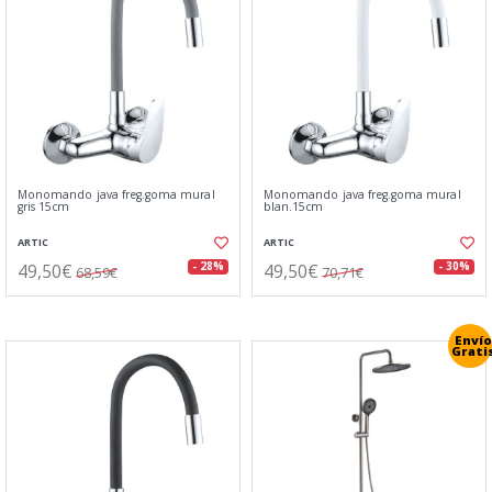
Monomando java freg.goma mural
Monomando java freg.goma mural
gris 15cm
blan.15cm
ARTIC
ARTIC
49,50€
49,50€
- 28%
- 30%
68,59€
70,71€
Envío
Grati