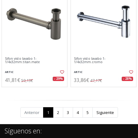
Sifon visto lavabo 1-
Sifon visto lavabo 1-
1/4x32mm.titan.mate
1/4x32mm.cromo
ARTIC
ARTIC
41,81€
33,86€
- 29%
- 28%
59,13€
47,17€
Anterior
1
2
3
4
5
Siguiente
Síguenos en: