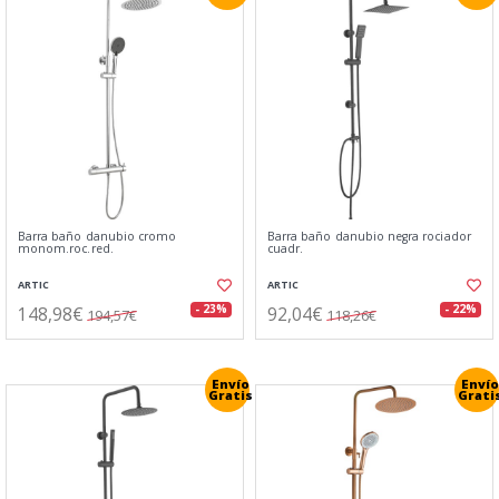
Barra baño danubio cromo
Barra baño danubio negra rociador
monom.roc.red.
cuadr.
ARTIC
ARTIC
148,98€
92,04€
- 23%
- 22%
194,57€
118,26€
Envío
Envío
Gratis
Grati