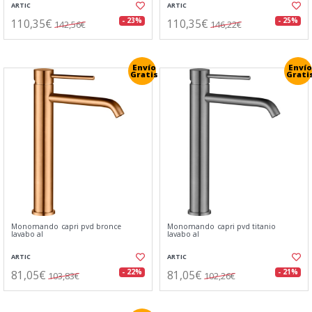
ARTIC
ARTIC
110,35€
110,35€
- 23%
- 25%
142,56€
146,22€
Envío
Envío
Gratis
Grati
Monomando capri pvd bronce
Monomando capri pvd titanio
lavabo al
lavabo al
ARTIC
ARTIC
81,05€
81,05€
- 22%
- 21%
103,83€
102,26€