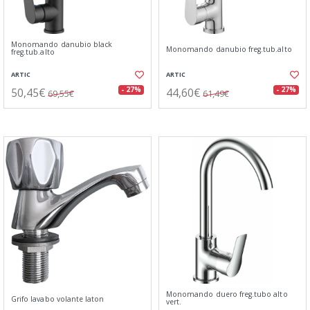
Monomando danubio black
Monomando danubio freg.tub.alto
freg.tub.alto
ARTIC
ARTIC
50,45€
44,60€
- 27%
- 27%
69,55€
61,49€
Monomando duero freg.tubo alto
Grifo lavabo volante laton
vert.