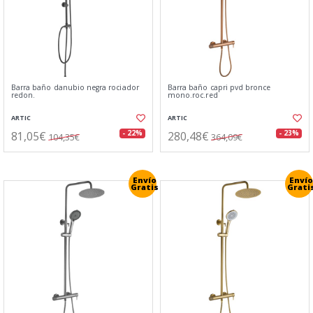
Barra baño danubio negra rociador
Barra baño capri pvd bronce
redon.
mono.roc.red
ARTIC
ARTIC
81,05€
280,48€
- 22%
- 23%
104,35€
364,09€
Envío
Envío
Gratis
Grati