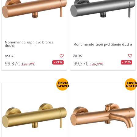
Monomando capri pvd bronce
Monomando capri pvd titanio ducha
ducha
ARTIC
ARTIC
99,37€
99,37€
- 21%
- 21%
125,97€
125,97€
Envío
Envío
Gratis
Grati