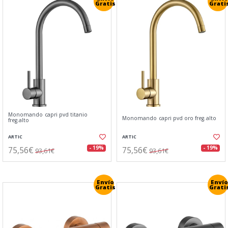
Gratis
Grati
Monomando capri pvd titanio
Monomando capri pvd oro freg.alto
freg.alto
ARTIC
ARTIC
75,56€
75,56€
- 19%
- 19%
93,61€
93,61€
Envío
Envío
Gratis
Grati