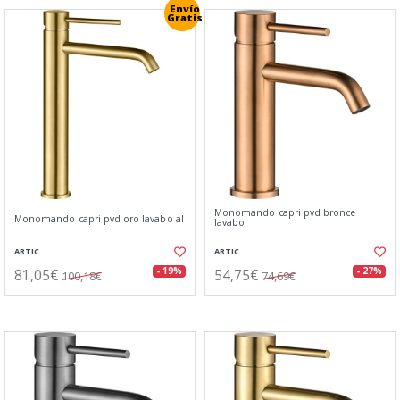
Envío
Gratis
Monomando capri pvd bronce
Monomando capri pvd oro lavabo al
lavabo
ARTIC
ARTIC
81,05€
54,75€
- 19%
- 27%
100,18€
74,69€