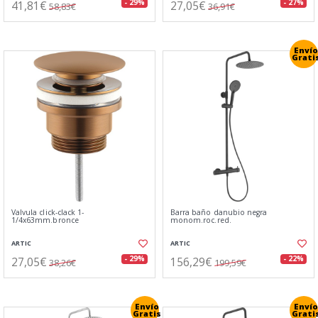
41,81€
27,05€
- 29%
- 27%
58,83€
36,91€
Envío
Grati
Valvula click-clack 1-
Barra baño danubio negra
1/4x63mm.bronce
monom.roc.red.
ARTIC
ARTIC
27,05€
156,29€
- 29%
- 22%
38,26€
199,59€
Envío
Envío
Gratis
Grati