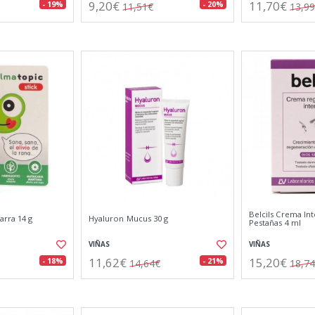
9,20€
11,70€
- 19%
- 20%
11,51€
13,9
Belcils Crema Int
arra 14 g
Hyaluron Mucus 30 g
Pestañas 4 ml
VIÑAS
VIÑAS
11,62€
15,20€
- 18%
- 21%
14,64€
18,7