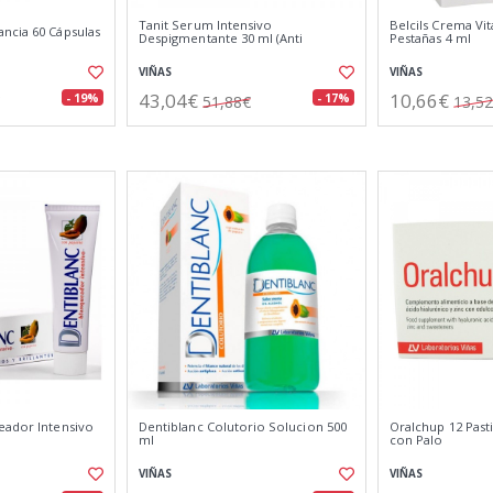
Tanit Serum Intensivo
Belcils Crema Vit
ncia 60 Cápsulas
Despigmentante 30 ml (Anti
Pestañas 4 ml
VIÑAS
VIÑAS
43,04€
10,66€
- 19%
- 17%
51,88€
13,5
eador Intensivo
Dentiblanc Colutorio Solucion 500
Oralchup 12 Pasti
ml
con Palo
VIÑAS
VIÑAS