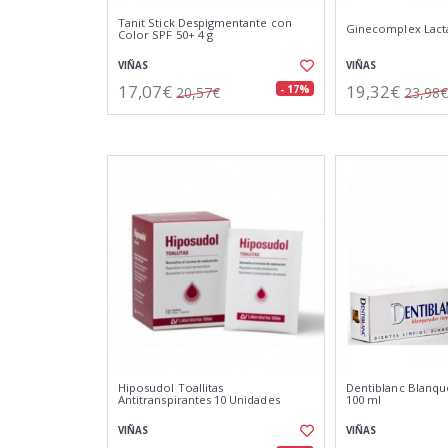
Tanit Stick Despigmentante con
Ginecomplex Lacta
Color SPF 50+ 4 g
VIÑAS
VIÑAS
17,07€
19,32€
- 17%
20,57€
23,98€
Hiposudol Toallitas
Dentiblanc Blanqu
Antitranspirantes 10 Unidades
100 ml
VIÑAS
VIÑAS