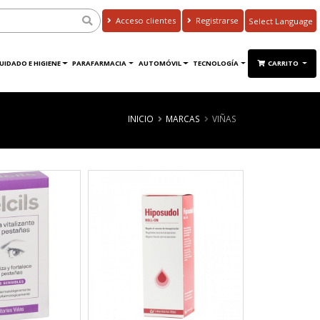
Acceso clientes
Registrarse
Powered by
Translate
UIDADO E HIGIENE
PARAFARMACIA
AUTOMÓVIL
TECNOLOGÍA
CARRITO
INICIO
MARCAS
VIÑAS