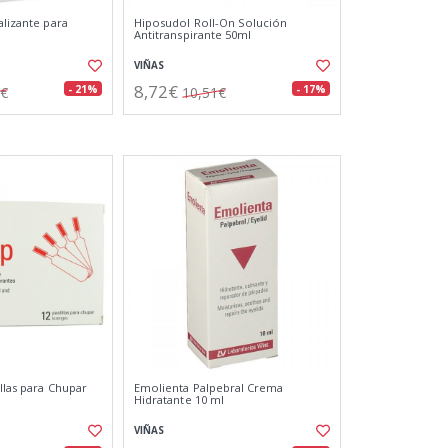
alizante para
Hiposudol Roll-On Solución
Antitranspirante 50ml
VIÑAS
8,72€
- 21%
- 17%
2€
10,51€
llas para Chupar
Emolienta Palpebral Crema
Hidratante 10 ml
VIÑAS