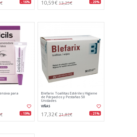
10,59€
- 16%
- 20%
9€
13,25€
ensiva para
Blefarix Toallitas Estériles Higiene
de Párpados y Pestañas 50
Unidades
VIÑAS
17,32€
- 19%
- 21%
4€
21,82€