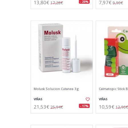
13,80€
7,97€
- 20%
17,28€
9,90€
Molusk Solucion Cutanea 3 g
Calmatopic Stick B
VIÑAS
VIÑAS
21,53€
10,59€
- 17%
25,94€
12,96€