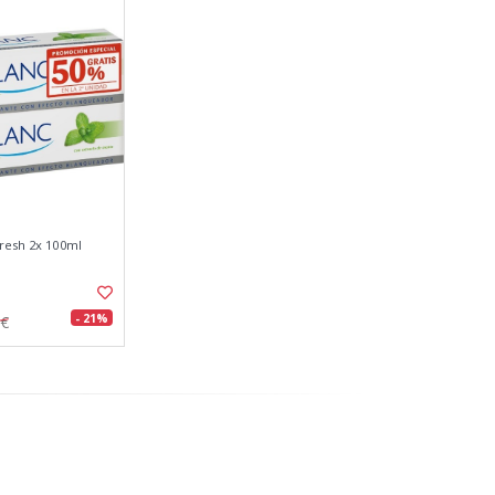
fresh 2x 100ml
- 21%
9€