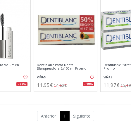
xtra Volumen
Dentiblanc Pasta Dental
Dentiblanc Extra
Blanqueadora 2x100 ml Promo
Promo
VIÑAS
VIÑAS
11,95€
11,97€
- 22%
- 18%
14,62€
15,1
Anterior
1
Siguiente