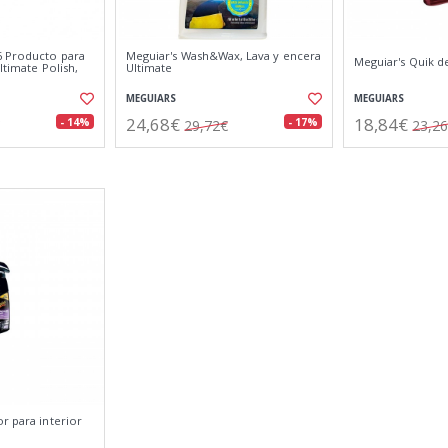
6 Producto para
Meguiar's Wash&Wax, Lava y encera
Meguiar's Quik de
ltimate Polish,
Ultimate
MEGUIARS
MEGUIARS
24,68€
18,84€
- 14%
- 17%
29,72€
23,2
r para interior