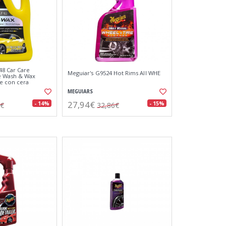
48 Car Care
Meguiar's G9524 Hot Rims All WHE
e Wash & Wax
e con cera
MEGUIARS
27,94€
- 14%
- 15%
5€
32,86€