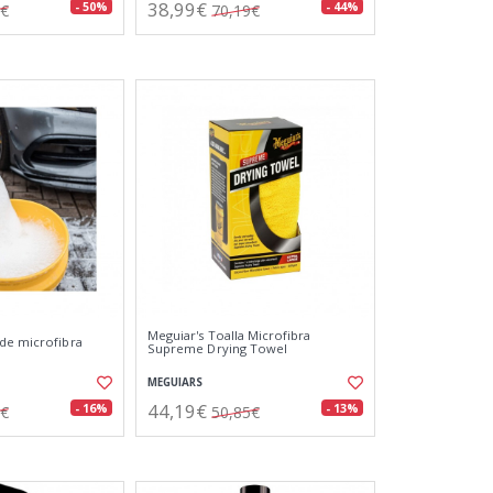
38,99€
- 50%
- 44%
4€
70,19€
Meguiar's Toalla Microfibra
de microfibra
Supreme Drying Towel
MEGUIARS
44,19€
- 16%
- 13%
9€
50,85€