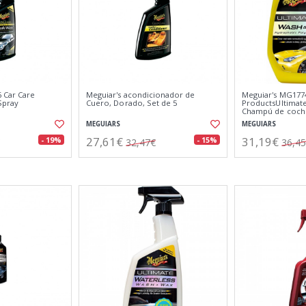
 Car Care
Meguiar's acondicionador de
Meguiar's MG177
Spray
Cuero, Dorado, Set de 5
ProductsUltimat
Champú de coch
MEGUIARS
MEGUIARS
27,61€
31,19€
- 19%
- 15%
32,47€
36,4