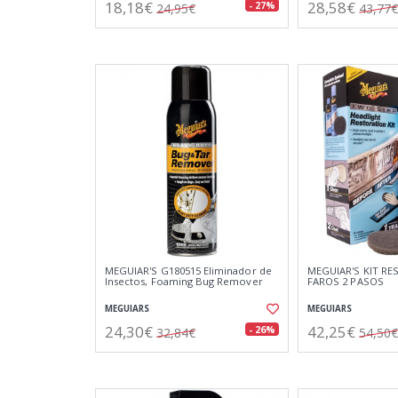
18,18€
28,58€
- 27%
24,95€
43,77€
MEGUIAR'S G180515 Eliminador de
MEGUIAR'S KIT RE
Insectos, Foaming Bug Remover
FAROS 2 PASOS
MEGUIARS
MEGUIARS
24,30€
42,25€
- 26%
32,84€
54,50€