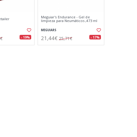
Meguiar's Endurance - Gel de
tailer
limpieza para Neumáticos ,473 ml
MEGUIARS
21,44€
- 19%
- 17%
6€
25,71€