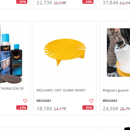
22,73€
31,84€
- 35%
- 36%
35,54€
63,3
STAURACIÓN DE
MEGUIARS GRIT GUARD INSERT
Meguiars guante 
MEGUIARS
MEGUIARS
18,18€
24,30€
- 22%
- 25%
24,17€
28,7