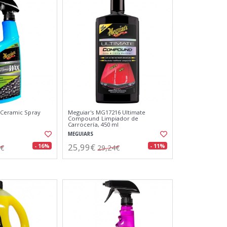
 Ceramic Spray
Meguiar's MG17216 Ultimate
Compound Limpiador de
Carrocería, 450 ml
MEGUIARS
25,99€
- 16%
- 11%
3€
29,24€