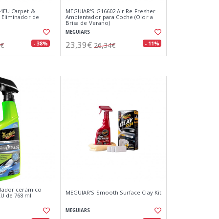
24EU Carpet &
MEGUIAR'S G16602 Air Re-Fresher -
- Eliminador de
Ambientador para Coche (Olor a
Brisa de Verano)
MEGUIARS
23,39€
- 38%
- 11%
2€
26,34€
allador cerámico
MEGUIAR'S Smooth Surface Clay Kit
U de 768 ml
MEGUIARS