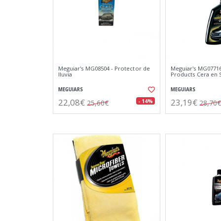
Meguiar's MG08504 - Protector de
Meguiar's MG07716
lluvia
Products Cera en 
MEGUIARS
MEGUIARS
22,08€
23,19€
- 14%
25,60€
28,70€