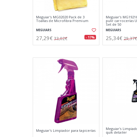
Meguiar's MG02020 Pack de 3
Meguiar's MG1921
Toallas de Microfibra Premium
pulir carrocerías U
Set de 50
MEGUIARS
MEGUIARS
27,29€
25,34€
- 17%
33,02€
29,37€
Meguiar's Limpiado
Meguiar's Limpiador para tapicerías
quik detailer