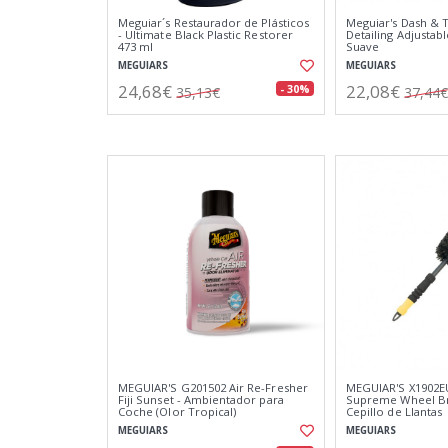
Meguiar´s Restaurador de Plásticos
Meguiar's Dash & T
- Ultimate Black Plastic Restorer
Detailing Adjustab
473 ml
Suave
MEGUIARS
MEGUIARS
24,68€
22,08€
- 30%
35,13€
37,44€
MEGUIAR'S G201502 Air Re-Fresher
MEGUIAR'S X1902E
Fiji Sunset - Ambientador para
Supreme Wheel B
Coche (Olor Tropical)
Cepillo de Llantas
MEGUIARS
MEGUIARS