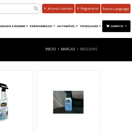
Acceso clientes
Registrarse
Powered by
Translate
UIDADO E HIGIENE
PARAFARMACIA
AUTOMÓVIL
TECNOLOGÍA
CARRITO
INICIO
MARCAS
MEGUIARS