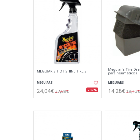
Meguiar´s Tire Dre
MEGUIAR´S HOT SHINE TIRE S
para neumáticos
MEGUIARS
MEGUIARS
24,04€
14,28€
- 37%
37,89€
19,13€